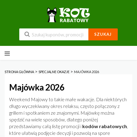
SZUKAJ
Przejdź
do
zawartości
>
>
STRONA GŁÓWNA
SPECJALNE OKAZJE
MAJÓWKA 2026
Majówka 2026
Weekend Majowy to takie małe wakacje. Dla niektórych
długo wyczekiwany okres relaksu, często połączony z
grillem i spotkaniem ze znajomymi. Majówkę można
spędzić na wiele sposobów, dlatego poniżej
przedstawiamy całą listę promocji i
kodów rabatowych
,
które ułatwią podjęcie decyzji i pozwolą na spore