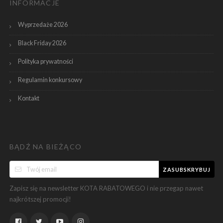
INFORMACJE
Wyprzedaże 2026
Black Friday 2026
Polityka prywatności
Regulamin konkursowy
Kontakt
BĄDŹ NA BIEŻĄCO
ZASUBSKRYBUJ
Zapisz się na newsletter KOTA RABATOWEGO i nie przegap nawet
najkrótszej promocji!