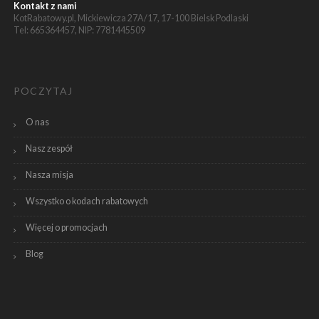
Kontakt z nami
KotRabatowy.pl, Mickiewicza 27A/17, 17-100 Bielsk Podlaski
Tel: 665364457, NIP: 7781445509
POCZYTAJ
O nas
Nasz zespół
Nasza misja
Wszystko o kodach rabatowych
Więcej o promocjach
Blog