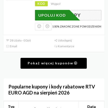
KOD
Wygasł
E ZAKUPY
UPOLUJ KOD
100% ZAKOŃCZONE POWODZENIEM
28 Użyto - 0 Dziś
Udostępnij
Email
Komentarze
Pokaż więcej kuponów
Popularne kupony i kody rabatowe RTV
EURO AGD na sierpień 2026
Typ
Data