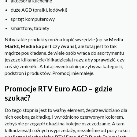
akcesoria kuchenne
duże AGD (pralki, lodówki)
sprzęt komputerowy
smartfony, tablety
Niby takie produkty można kupić wszędzie (np. w
Media
Markt
,
Media Expert
czy
Avans
), ale tutaj jest to tak
mądrze poukładane, że wiele osób wraca do asortymentu
jeszcze kilkanaście/kilkadziesiąt razy, aby sprawdzić, czy
coś się zmieniło. A tutaj ewentualnie przybywa kategorii,
podstron i produktów. Promocji nie maleje.
Promocje RTV Euro AGD – gdzie
szukać?
Do tego stopnia jest to ważny element, że przewidziano dla
nich osobną zakładkę. I wyróżniono czerwonym kolorem,
żebyś nie przegapił okazji na kolejne oszczędzanie. A tam
kilkadziesiąt różnych wyprzedaży, niezależnie od pory roku i
okoliczności (chociaż w
RTV Euro AGD Black Friday
jest