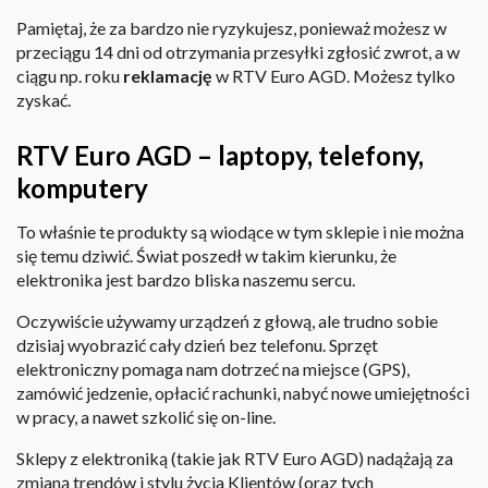
Pamiętaj, że za bardzo nie ryzykujesz, ponieważ możesz w
przeciągu 14 dni od otrzymania przesyłki zgłosić zwrot, a w
ciągu np. roku
reklamację
w RTV Euro AGD. Możesz tylko
zyskać.
RTV Euro AGD – laptopy, telefony,
komputery
To właśnie te produkty są wiodące w tym sklepie i nie można
się temu dziwić. Świat poszedł w takim kierunku, że
elektronika jest bardzo bliska naszemu sercu.
Oczywiście używamy urządzeń z głową, ale trudno sobie
dzisiaj wyobrazić cały dzień bez telefonu. Sprzęt
elektroniczny pomaga nam dotrzeć na miejsce (GPS),
zamówić jedzenie, opłacić rachunki, nabyć nowe umiejętności
w pracy, a nawet szkolić się on-line.
Sklepy z elektroniką (takie jak RTV Euro AGD) nadążają za
zmianą trendów i stylu życia Klientów (oraz tych