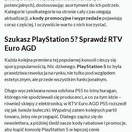
potencjalnych), dostosowując asortyment do ich potrzeb.
Kategorie i podkategorie na stronie cały czas ulegają
aktualizacji, a
kody promocyjne i wyprzedaże
pojawiają
coraz częściej. I oczywiście warto z nich korzystać.
Szukasz PlayStation 5? Sprawdź RTV
Euro AGD
Każda kolejna premiera tej popularnej konsoli cieszy się
sporą popularnością. Nic dziwnego.
PlayStation 5
to była
prawdziwa rewolucja na rynku, nie tylko pod względem
estetycznym, ale przede wszystkim funkcjonalnym.
Długo wyczekiwana nowa odsłona PS5 to istny huragan,
którego nie spodziewali się producenci, a co za tym idzie –
również sklepy z elektroniką. w RTV Euro AGD PS5 rozszedł
się jak świeże bułeczki. Wypatruj zatem kolejnych partii
towaru, żeby nie przegapić. Dlatego zapisz się do
newslettera, a później śledź nasze kody rabatowe i promocje,
aby kupić konsolę PlayStation 5 w lepszej cenie