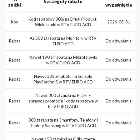
Szczegóły rabatu
zniżki
wygaśnięcia
Kod rabatowy 30% na Drugi Produkt!
Kod
2026-08-31
Wielosztuki w RTV EURO AGD
Aż 500 zł rabatu na Monitory w RTV
Rabat
Do odwołania
EURO AGD
Nawet 190 zł rabatu na Mikrofalówki
Rabat
Do odwołania
w RTV EURO AGD
Nawet 305 zł rabatu na konsolę
Rabat
Do odwołania
PlayStation 5 w RTV EURO AGD
Nawet 800 zł zniżki na Pralki –
Rabat
sprawdź promocje i kody rabatowe w
Do odwołania
RTV EURO AGD
800 zł rabatu na Smartfony, Telefony i
Rabat
Do odwołania
Tablety Samsung w RTV EURO AGD
Nawet 150 zł zniżki na Odkurzacze