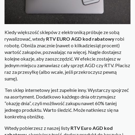
Kiedy większość sklepów z elektroniką próbuje ze sobą
rywalizować, wtedy
RTV EURO AGD kod rabatowy
robi
robotę. Obniża znacznie (nawet o kilkadziesiąt procent)
wartość zakupów, pozwalając na więcej. Nagle dostajesz
kolejne okazje, aby zaoszczędzić. W efekcie zostajesz w
jednym miejscu zamawiasz cały sprzęt AGD czy RTV. Płacisz
raz za przesyłkę (albo wcale, jeśli przekroczysz pewną
sumę).
Ten sklep internetowy jest zupełnie inny. Wystarczy spojrzeć
na asortyment. Dodatkowo każdego dnia otrzymujesz
“okazję dnia”, czyli możliwość zakupu nawet 60% taniej
jednego produktu. Warto śledzić. Może natkniesz się na
konkretną obniżkę.
Wtedy pobierzesz z naszej listy
RTV Euro AGD kod
rabatowy
, skopiujesz treść, dodasz produkt do koszyka i