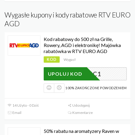
Wygasłe kupony i kody rabatowe RTV EURO
AGD
Kod rabatowy do 500 zł na Grille,
Rowery, AGD i elektronikę! Majówka
rabatówka w RTV EURO AGD
KOD
Wygasł
260526C1
UPOLUJ KOD
100% ZAKOŃCZONE POWODZENIEM
14 Użyto - 0 Dziś
Udostępnij
Email
Komentarze
50% rabatu na aromatyzery Raven w