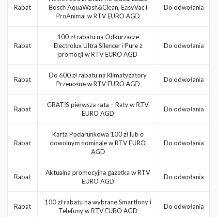
Rabat
Bosch AquaWash&Clean, EasyVac i
Do odwołania
ProAnimal w RTV EURO AGD
100 zł rabatu na Odkurzacze
Rabat
Electrolux Ultra Silencer i Pure z
Do odwołania
promocji w RTV EURO AGD
Do 600 zł rabatu na Klimatyzatory
Rabat
Do odwołania
Przenośne w RTV EURO AGD
GRATIS pierwsza rata – Raty w RTV
Rabat
Do odwołania
EURO AGD
Karta Podarunkowa 100 zł lub o
Rabat
dowolnym nominale w RTV EURO
Do odwołania
AGD
Aktualna promocyjna gazetka w RTV
Rabat
Do odwołania
EURO AGD
100 zł rabatu na wybrane Smartfony i
Rabat
Do odwołania
Telefony w RTV EURO AGD