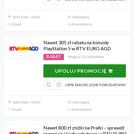
120 Użyto - 0 Dziś
Udostępnij
Email
Komentarze
Nawet 305 zł rabatu na konsolę
PlayStation 5 w RTV EURO AGD
RABAT
Wygasa: Do odwołania
UPOLUJ PROMOCJĘ
100% ZAKOŃCZONE POWODZENIEM
128 Użyto - 0 Dziś
Udostępnij
Email
Komentarze
Nawet 800 zł zniżki na Pralki – sprawdź
promocje i kody rabatowe w RTV EURO