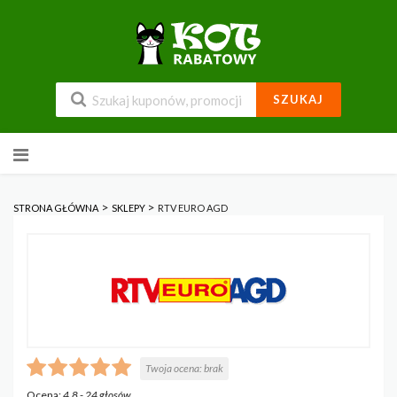
SZUKAJ
Przejdź
do
zawartości
>
>
STRONA GŁÓWNA
SKLEPY
RTV EURO AGD
Twoja ocena:
brak
Ocena:
4.8
-
24
głosów