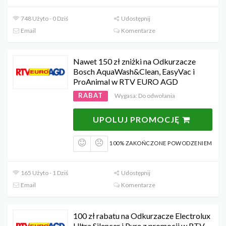
748 Użyto - 0 Dziś
Udostępnij
Email
Komentarze
Nawet 150 zł zniżki na Odkurzacze
Bosch AquaWash&Clean, EasyVac i
ProAnimal w RTV EURO AGD
RABAT
Wygasa: Do odwołania
UPOLUJ PROMOCJĘ
100% ZAKOŃCZONE POWODZENIEM
165 Użyto - 1 Dziś
Udostępnij
Email
Komentarze
100 zł rabatu na Odkurzacze Electrolux
Ultra Silencer i Pure z promocji w RTV