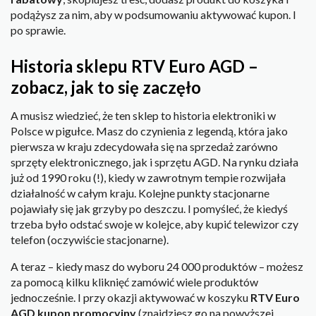
podążysz za nim, aby w podsumowaniu aktywować kupon. I
po sprawie.
Historia sklepu RTV Euro AGD –
zobacz, jak to się zaczęło
A musisz wiedzieć, że ten sklep to historia elektroniki w
Polsce w pigułce. Masz do czynienia z legendą, która jako
pierwsza w kraju zdecydowała się na sprzedaż zarówno
sprzęty elektronicznego, jak i sprzętu AGD. Na rynku działa
już od 1990 roku (!), kiedy w zawrotnym tempie rozwijała
działalność w całym kraju. Kolejne punkty stacjonarne
pojawiały się jak grzyby po deszczu. I pomyśleć, że kiedyś
trzeba było odstać swoje w kolejce, aby kupić telewizor czy
telefon (oczywiście stacjonarne).
A teraz – kiedy masz do wyboru 24 000 produktów – możesz
za pomocą kilku kliknięć zamówić wiele produktów
jednocześnie. I przy okazji aktywować w koszyku
RTV Euro
AGD kupon promocyjny
(znajdziesz go na powyższej