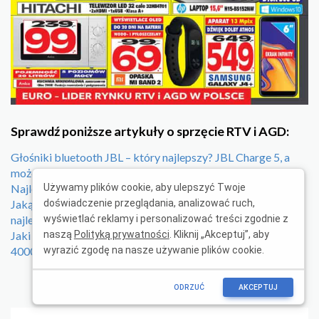
Sprawdź poniższe artykuły o sprzęcie RTV i AGD:
Głośniki bluetooth JBL – który najlepszy? JBL Charge 5, a
może JBL Flip 5?
Najlepsze maszynki do strzyżenia włosów – ranking TOP 5
Używamy plików cookie, aby ulepszyć Twoje
Jaką hulajnogę elektryczną wybrać? Zobacz, ile kosztują
doświadczenie przeglądania, analizować ruch,
najlepsze modele
wyświetlać reklamy i personalizować treści zgodnie z
Jaki telewizor 55 cali kupić? Oto najlepsze modele do 3000 i
naszą
Polityką prywatności
. Kliknij „Akceptuj”, aby
4000 zł
wyrazić zgodę na nasze używanie plików cookie.
ODRZUĆ
AKCEPTUJ