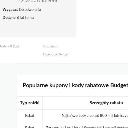
SZCZEGÓŁY KUPONU
Wygasa:
: Do odwołania
Dodano
: 6 lat temu
żyto - 0 Dziś
Udostępnij
Facebook
Twitter
Popularne kupony i kody rabatowe Budget
Typ zniżki
Szczegóły rabatu
Rabat
Najtańsze Loty z ponad 800 linii lotnicz