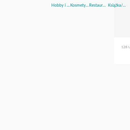
Hobby i Sport
Kosmetyki i Perfumy
Restauracje i Żywność
Książka/Muzyka/Film
128 U