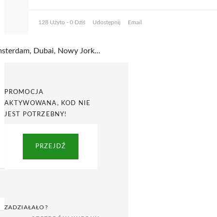
128 Użyto - 0 Dziś
Udostępnij
Email
Amsterdam, Dubai, Nowy Jork i Stambuł! Lataj taniej w BudgetAir
PROMOCJA
AKTYWOWANA, KOD NIE
JEST POTRZEBNY!
PRZEJDŹ
ZADZIAŁAŁO?