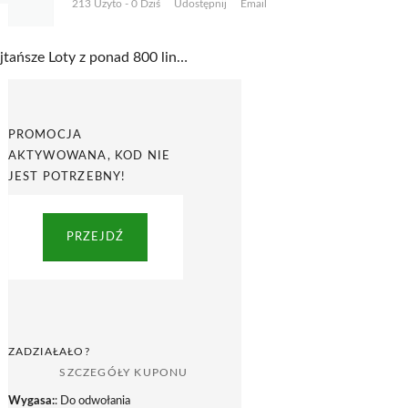
213 Użyto - 0 Dziś
Udostępnij
Email
Najtańsze Loty z ponad 800 linii lotniczych w BudgetAir
PROMOCJA
AKTYWOWANA, KOD NIE
JEST POTRZEBNY!
PRZEJDŹ
ZADZIAŁAŁO?
SZCZEGÓŁY KUPONU
Wygasa:
: Do odwołania