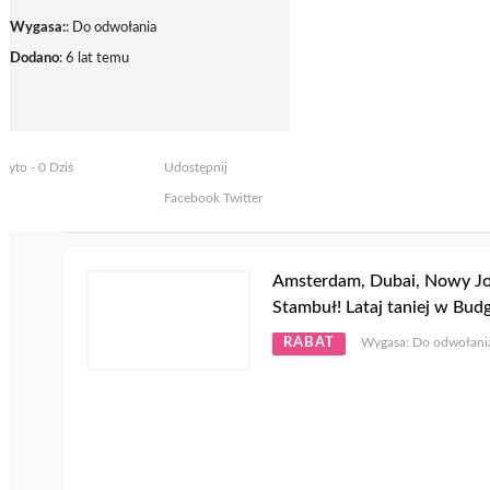
Wygasa:
: Do odwołania
Dodano
: 6 lat temu
żyto - 0 Dziś
Udostępnij
Facebook
Twitter
Amsterdam, Dubai, Nowy Jo
Stambuł! Lataj taniej w Bud
RABAT
Wygasa: Do odwołani