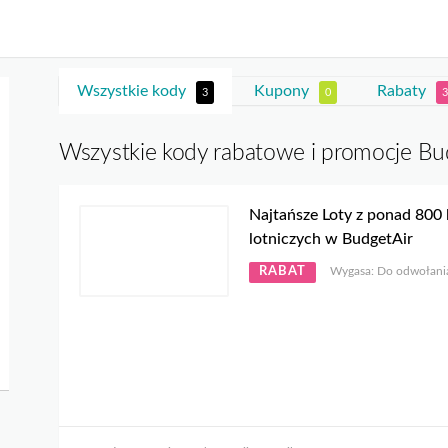
Wszystkie kody
Kupony
Rabaty
3
0
3
Wszystkie kody rabatowe i promocje Bu
Najtańsze Loty z ponad 800 l
lotniczych w BudgetAir
RABAT
Wygasa: Do odwołani