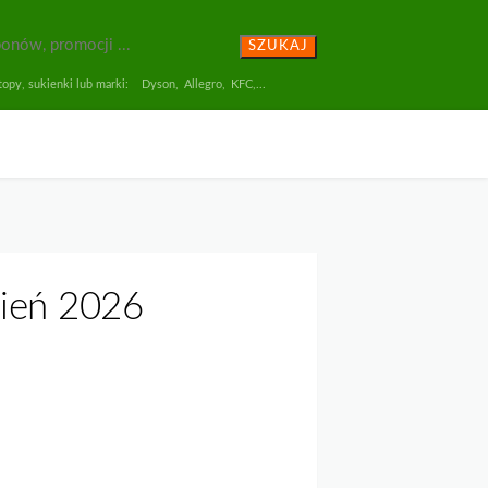
SZUKAJ
opy, sukienki lub marki:
Dyson
,
Allegro
,
KFC
,...
pień 2026