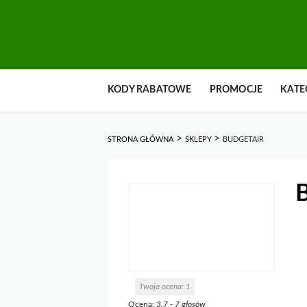
Przejdź
KODY RABATOWE
PROMOCJE
KATE
do
zawartości
>
>
STRONA GŁÓWNA
SKLEPY
BUDGETAIR
Twoja ocena:
1
Ocena:
3.7
-
7
głosów