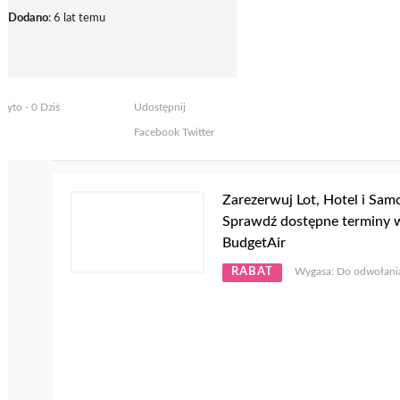
Dodano
: 6 lat temu
żyto - 0 Dziś
Udostępnij
Facebook
Twitter
Zarezerwuj Lot, Hotel i Sam
Sprawdź dostępne terminy 
BudgetAir
RABAT
Wygasa: Do odwołani