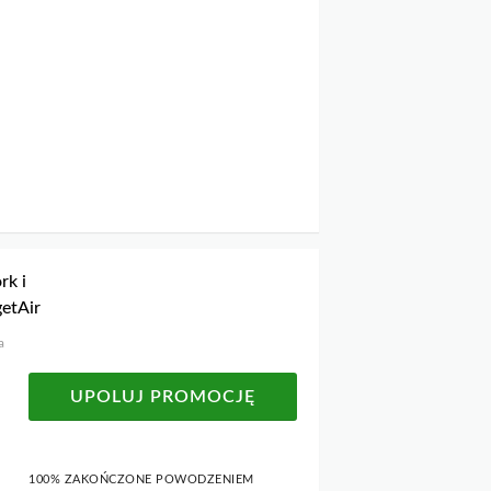
rk i
getAir
a
UPOLUJ PROMOCJĘ
100% ZAKOŃCZONE POWODZENIEM