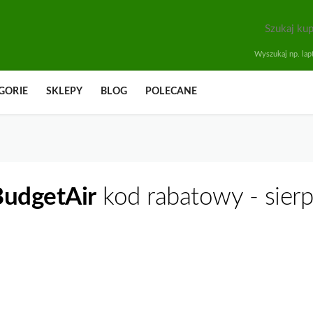
Wyszukaj np. lapt
GORIE
SKLEPY
BLOG
POLECANE
BudgetAir
kod rabatowy - sier