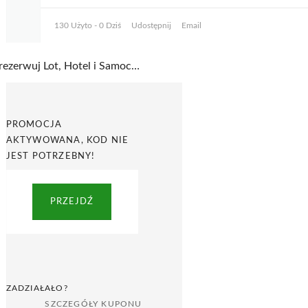
130 Użyto - 0 Dziś
Udostępnij
Email
Zarezerwuj Lot, Hotel i Samochód! Sprawdź dostępne terminy w BudgetAir
PROMOCJA
AKTYWOWANA, KOD NIE
JEST POTRZEBNY!
PRZEJDŹ
ZADZIAŁAŁO?
SZCZEGÓŁY KUPONU