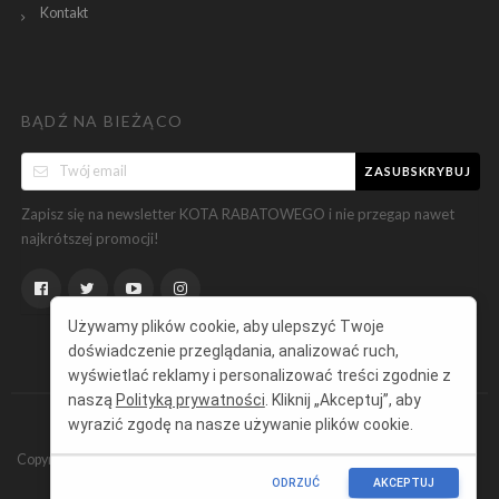
Kontakt
BĄDŹ NA BIEŻĄCO
ZASUBSKRYBUJ
Zapisz się na newsletter KOTA RABATOWEGO i nie przegap nawet
najkrótszej promocji!
Używamy plików cookie, aby ulepszyć Twoje
doświadczenie przeglądania, analizować ruch,
wyświetlać reklamy i personalizować treści zgodnie z
naszą
Polityką prywatności
. Kliknij „Akceptuj”, aby
wyrazić zgodę na nasze używanie plików cookie.
Copyright ©
KotRabatowy.pl
Wszelkie prawa zastrzeżone.
ODRZUĆ
AKCEPTUJ