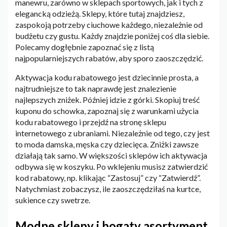
manewru, zarówno w sklepach sportowych, jak i tych z
elegancką odzieżą. Sklepy, które tutaj znajdziesz,
zaspokoją potrzeby ciuchowe każdego, niezależnie od
budżetu czy gustu. Każdy znajdzie poniżej coś dla siebie.
Polecamy dogłębnie zapoznać się z listą
najpopularniejszych rabatów, aby sporo zaoszczędzić.
Aktywacja kodu rabatowego jest dziecinnie prosta, a
najtrudniejsze to tak naprawdę jest znalezienie
najlepszych zniżek. Później idzie z górki. Skopiuj treść
kuponu do schowka, zapoznaj się z warunkami użycia
kodu rabatowego i przejdź na stronę sklepu
internetowego z ubraniami. Niezależnie od tego, czy jest
to moda damska, męska czy dziecięca. Zniżki zawsze
działają tak samo. W większości sklepów ich aktywacja
odbywa się w koszyku. Po wklejeniu musisz zatwierdzić
kod rabatowy, np. klikając “Zastosuj” czy “Zatwierdź”.
Natychmiast zobaczysz, ile zaoszczędziłaś na kurtce,
sukience czy swetrze.
Modne sklepy i bogaty asortyment