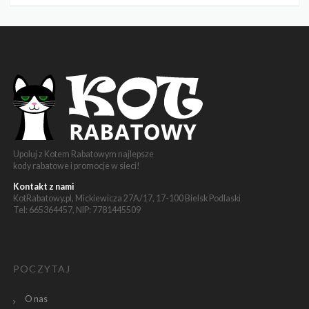
Upoluj z Kotem Rabatowym najlepsze
kody rabatowe i promocje w sieci!
Kontakt z nami
KotRabatowy.pl, Mickiewicza 27A/17, 17-100 Bielsk Podlaski
Tel: 665364457, NIP: 7781445509
POCZYTAJ
O nas