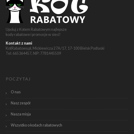
Upoluj z Kotem Rabatowym najlepsze
kody rabatowe i promocje w sieci!
Kontakt z nami
KotRabatowy.pl, Mickiewicza 27A/17, 17-100 Bielsk Podlaski
Tel: 665364457, NIP: 7781445509
POCZYTAJ
O nas
Nasz zespół
Nasza misja
Wszystko o kodach rabatowych