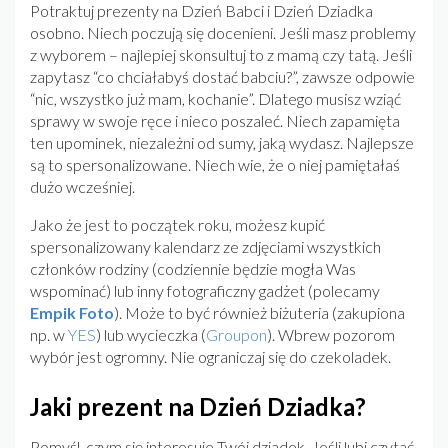
Potraktuj prezenty na Dzień Babci i Dzień Dziadka
osobno. Niech poczują się docenieni. Jeśli masz problemy
z wyborem – najlepiej skonsultuj to z mamą czy tatą. Jeśli
zapytasz “co chciałabyś dostać babciu?”, zawsze odpowie
“nic, wszystko już mam, kochanie”. Dlatego musisz wziąć
sprawy w swoje ręce i nieco poszaleć. Niech zapamięta
ten upominek, niezależni od sumy, jaką wydasz. Najlepsze
są to spersonalizowane. Niech wie, że o niej pamiętałaś
dużo wcześniej.
Jako że jest to początek roku, możesz kupić
spersonalizowany kalendarz ze zdjęciami wszystkich
członków rodziny (codziennie będzie mogła Was
wspominać) lub inny fotograficzny gadżet (polecamy
Empik Foto
). Może to być również biżuteria (zakupiona
np. w
YES
) lub wycieczka (
Groupon
). Wbrew pozorom
wybór jest ogromny. Nie ograniczaj się do czekoladek.
Jaki prezent na Dzień Dziadka?
Pomyśl, czym się interesuje Twój dziadek. Jeśli lubi czytać,