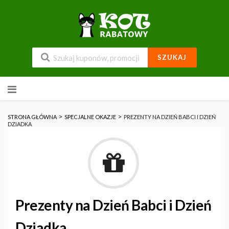
SZUKAJ
Przejdź
do
zawartości
>
>
STRONA GŁÓWNA
SPECJALNE OKAZJE
PREZENTY NA DZIEŃ BABCI I DZIEŃ
DZIADKA
Prezenty na Dzień Babci i Dzień
Dziadka