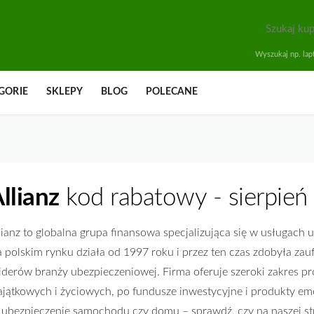
Wyszukaj np. lapt
GORIE
SKLEPY
BLOG
POLECANE
llianz
kod rabatowy - sierpień
lianz to globalna grupa finansowa specjalizująca się w usługach
 polskim rynku działa od 1997 roku i przez ten czas zdobyła zauf
liderów branży ubezpieczeniowej. Firma oferuje szeroki zakres 
jątkowych i życiowych, po fundusze inwestycyjne i produkty emer
 ubezpieczenie samochodu czy domu – sprawdź, czy na naszej st