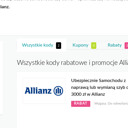
lianz.
Wszystkie kody
Kupony
Rabaty
2
0
2
Wszystkie kody rabatowe i promocje All
Ubezpiecznie Samochodu z
naprawą lub wymianą szyb 
3000 zł w Allianz
RABAT
Wygasa: Do odwołani