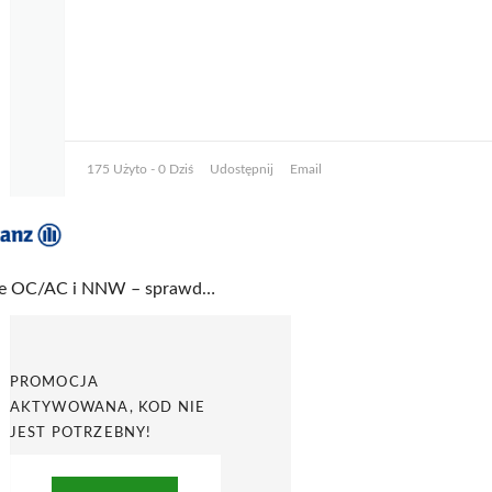
175 Użyto - 0 Dziś
Udostępnij
Email
Tanie OC/AC i NNW – sprawdź kalkulator w Allianz
PROMOCJA
AKTYWOWANA, KOD NIE
JEST POTRZEBNY!