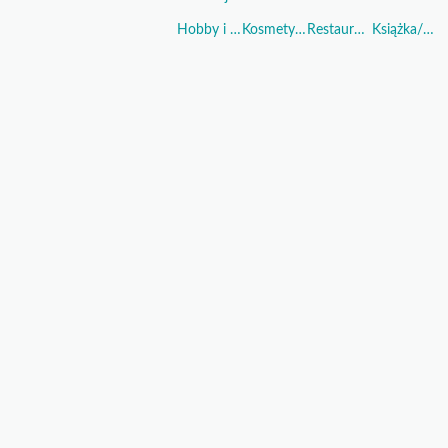
Hobby i Sport
Kosmetyki i Perfumy
Restauracje i Żywność
Książka/Muzyka/Film