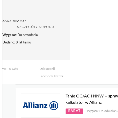
ZADZIAŁAŁO?
SZCZEGÓŁY KUPONU
Wygasa:
: Do odwołania
Dodano
: 8 lat temu
żyto - 0 Dziś
Udostępnij
Facebook
Twitter
Tanie OC/AC i NNW – spra
kalkulator w Allianz
RABAT
Wygasa: Do odwołani