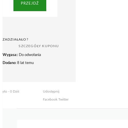
PRZEJDŹ
ZADZIAŁAŁO?
SZCZEGÓŁY KUPONU
Wygasa:
: Do odwołania
Dodano
: 8 lat temu
żyto - 0 Dziś
Udostępnij
Facebook
Twitter