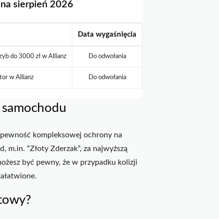
 na sierpień 2026
Data wygaśnięcia
yb do 3000 zł w Allianz
Do odwołania
or w Allianz
Do odwołania
e samochodu
z pewność kompleksowej ochrony na
d, m.in. “Złoty Zderzak”, za najwyższą
możesz być pewny, że w przypadku kolizji
załatwione.
atowy?