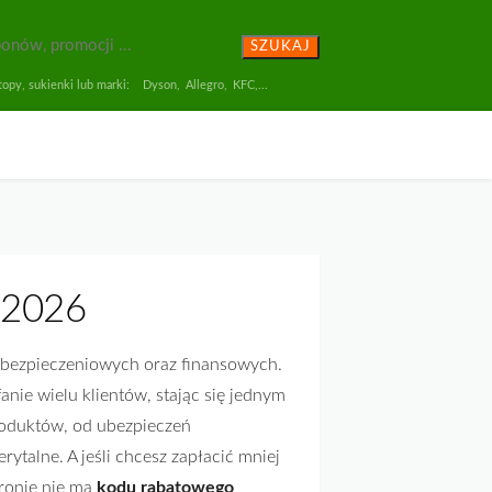
SZUKAJ
opy, sukienki lub marki:
Dyson
,
Allegro
,
KFC
,...
 2026
 ubezpieczeniowych oraz finansowych.
anie wielu klientów, stając się jednym
produktów, od ubezpieczeń
ytalne. A jeśli chcesz zapłacić mniej
ronie nie ma
kodu rabatowego