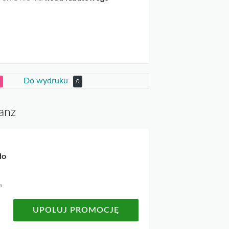
Do wydruku
0
ianz
do
a
UPOLUJ PROMOCJĘ