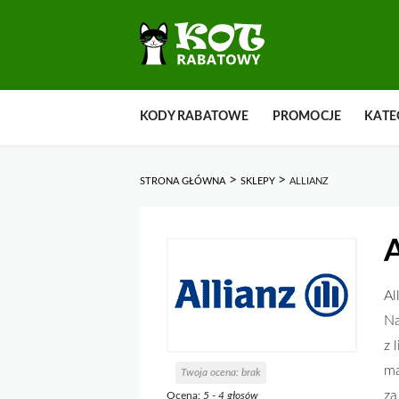
Przejdź
KODY RABATOWE
PROMOCJE
KATE
do
zawartości
>
>
STRONA GŁÓWNA
SKLEPY
ALLIANZ
A
Al
Na
z 
ma
Twoja ocena:
brak
za
Ocena:
5
-
4
głosów