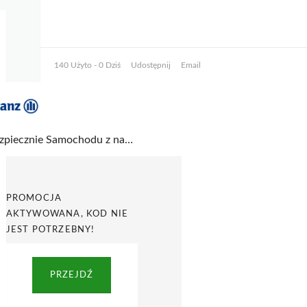
140 Użyto - 0 Dziś
Udostępnij
Email
Ubezpiecznie Samochodu z naprawą lub wymianą szyb do 3000 zł w Allianz
PROMOCJA
AKTYWOWANA, KOD NIE
JEST POTRZEBNY!
PRZEJDŹ