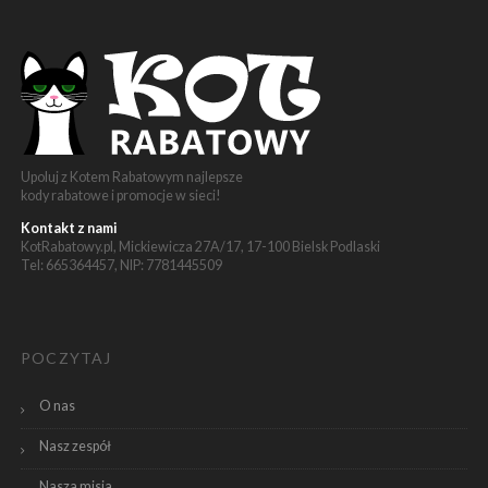
Upoluj z Kotem Rabatowym najlepsze
kody rabatowe i promocje w sieci!
Kontakt z nami
KotRabatowy.pl, Mickiewicza 27A/17, 17-100 Bielsk Podlaski
Tel: 665364457, NIP: 7781445509
POCZYTAJ
O nas
Nasz zespół
Nasza misja