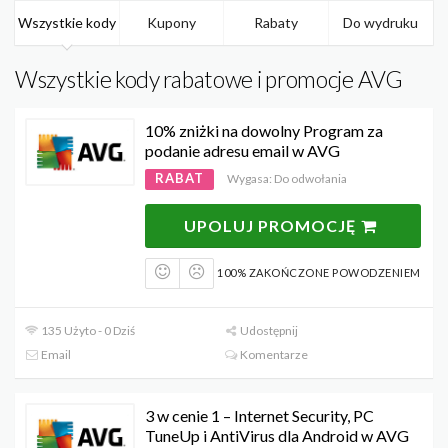
Wszystkie kody
Kupony
Rabaty
Do wydruku
Wszystkie kody rabatowe i promocje AVG
10% zniżki na dowolny Program za
podanie adresu email w AVG
RABAT
Wygasa: Do odwołania
UPOLUJ PROMOCJĘ
100% ZAKOŃCZONE POWODZENIEM
135 Użyto - 0 Dziś
Udostępnij
Email
Komentarze
3 w cenie 1 – Internet Security, PC
TuneUp i AntiVirus dla Android w AVG