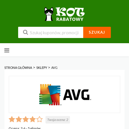
SZUKAJ
Przejdź
do
zawartości
>
>
STRONA GŁÓWNA
SKLEPY
AVG
Twoja ocena:
2
Ocena:
3.6
-
5
głosów