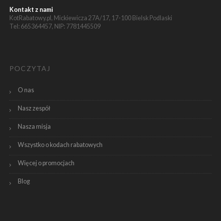
Kontakt z nami
KotRabatowy.pl, Mickiewicza 27A/17, 17-100 Bielsk Podlaski
Tel: 665364457, NIP: 7781445509
POCZYTAJ
O nas
Nasz zespół
Nasza misja
Wszystko o kodach rabatowych
Więcej o promocjach
Blog