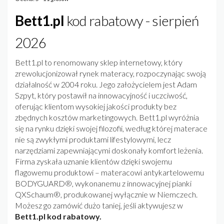
Bett1.pl
kod rabatowy - sierpień
2026
Bett1.pl to renomowany sklep internetowy, który
zrewolucjonizował rynek materacy, rozpoczynając swoją
działalność w 2004 roku. Jego założycielem jest Adam
Szpyt, który postawił na innowacyjność i uczciwość,
oferując klientom wysokiej jakości produkty bez
zbędnych kosztów marketingowych. Bett1.pl wyróżnia
się na rynku dzięki swojej filozofii, według której materace
nie są zwykłymi produktami lifestylowymi, lecz
narzędziami zapewniającymi doskonały komfort leżenia.
Firma zyskała uznanie klientów dzięki swojemu
flagowemu produktowi – materacowi antykartelowemu
BODYGUARD®, wykonanemu z innowacyjnej pianki
QXSchaum®, produkowanej wyłącznie w Niemczech.
Możesz go zamówić dużo taniej, jeśli aktywujesz w
Bett1.pl kod rabatowy.