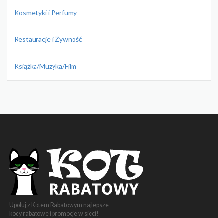
Kosmetyki i Perfumy
Restauracje i Żywność
Książka/Muzyka/Film
Upoluj z Kotem Rabatowym najlepsze
kody rabatowe i promocje w sieci!