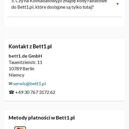
5. Czy na KotRabatowy.pl znajdę kody rabatowe
▼
do Bett1.pl, które dostępne są tylko tutaj?
Kontakt z Bett1.pl
bett1.de GmbH
Tauentzienstr. 11
10789 Berlin
Niemcy
✉
serwis@bett1.pl
☎ +49 30 767 3172 62
Metody płatności w Bett1.pl