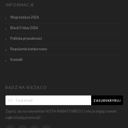
INFORMACJE
Wyprzedaże 2026
Black Friday 2026
Polityka prywatności
Regulamin konkursowy
Kontakt
BĄDŹ NA BIEŻĄCO
ZASUBSKRYBUJ
Zapisz się na newsletter KOTA RABATOWEGO i nie przegap nawet
najkrótszej promocji!