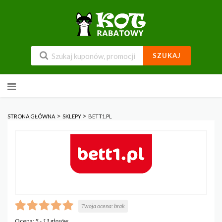
SZUKAJ
Przejdź
do
zawartości
>
>
STRONA GŁÓWNA
SKLEPY
BETT1.PL
Twoja ocena:
brak
Ocena:
5
-
11
głosów