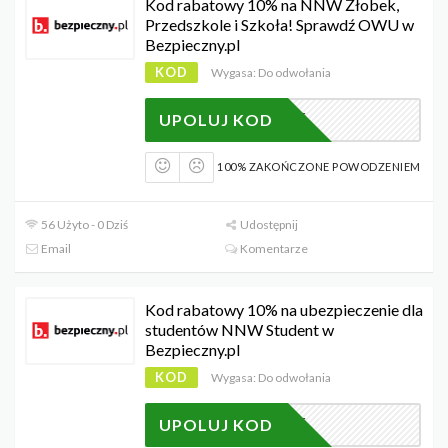
Kod rabatowy 10% na NNW Żłobek,
Przedszkole i Szkoła! Sprawdź OWU w
Bezpieczny.pl
KOD
Wygasa: Do odwołania
2346
UPOLUJ KOD
100% ZAKOŃCZONE POWODZENIEM
56 Użyto - 0 Dziś
Udostępnij
Email
Komentarze
Kod rabatowy 10% na ubezpieczenie dla
studentów NNW Student w
Bezpieczny.pl
KOD
Wygasa: Do odwołania
2346
UPOLUJ KOD