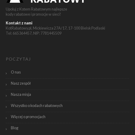
Upoluj z Kotem Rabatowym najlepsze
kody rabatowe i promocje w sieci!
Kontakt z nami
KotRabatowy.pl, Mickiewicza 27A/17, 17-100 Bielsk Podlaski
Tel: 665364457, NIP: 7781445509
POCZYTAJ
O nas
Nasz zespół
Nasza misja
Wszystko o kodach rabatowych
Więcej o promocjach
Blog