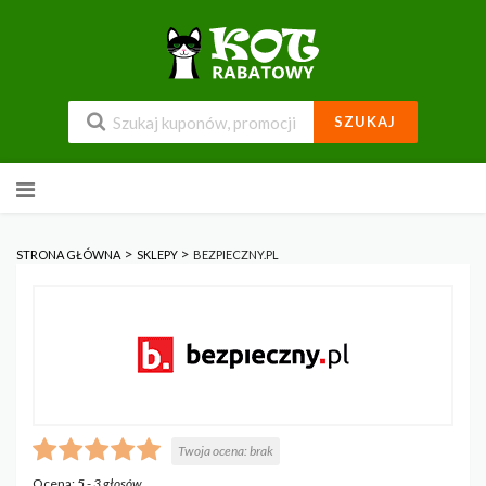
SZUKAJ
Przejdź
do
zawartości
>
>
STRONA GŁÓWNA
SKLEPY
BEZPIECZNY.PL
Twoja ocena:
brak
Ocena:
5
-
3
głosów