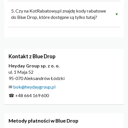
5. Czy na KotRabatowy.pl znajdę kody rabatowe
▼
do Blue Drop, które dostępne są tylko tutaj?
Kontakt z Blue Drop
Heyday Group sp. z o. o.
ul. 1 Maja 52
95-070 Aleksandrów Łódzki
✉
bok@heydaygroup.pl
☎ +48 664 169 600
Metody płatności w Blue Drop