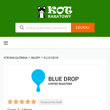
SZUKAJ
Przejdź
do
zawartości
>
>
STRONA GŁÓWNA
SKLEPY
BLUE DROP
Twoja ocena:
brak
Ocena:
5
-
2
głosów