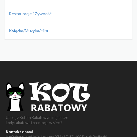
Restauracje i Żywność
Książka/Muzyka/Film
Upoluj z Kotem Rabatowym najlepsze
kody rabatowe i promocje w sieci!
Kontakt z nami