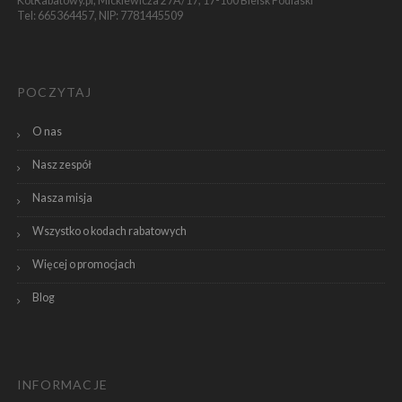
KotRabatowy.pl, Mickiewicza 27A/17, 17-100 Bielsk Podlaski
Tel: 665364457, NIP: 7781445509
POCZYTAJ
O nas
Nasz zespół
Nasza misja
Wszystko o kodach rabatowych
Więcej o promocjach
Blog
INFORMACJE