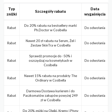
Typ
Data
Szczegóły rabatu
zniżki
wygaśnięcia
Do 20% rabatu na bestsellery marki
Rabat
Do odwołania
Ph.Doctor w Cosibella
Nawet 20 zł rabatu na Serum, Żel i
Rabat
Do odwołania
Zestaw SkinTra w Cosibella
Sprawdź promocje do -50% i
Rabat
oszczędzaj na kosmetykach w
Do odwołania
Cosibella
Nawet 15% rabatu na produkty The
Rabat
Do odwołania
Ordinary w Cosibella
Darmowa Dostawa kurierem i do
Rabat
Paczkomatów zakupów powyżej 249
Do odwołania
zł w Cosibella
Do 20% zniżki na Olejki, Kremy i Płyny