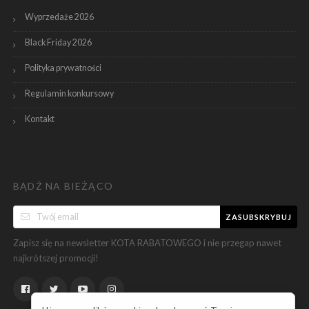
Wyprzedaże 2026
Black Friday 2026
Polityka prywatności
Regulamin konkursowy
Kontakt
BĄDŹ NA BIEŻĄCO
ZASUBSKRYBUJ
Zapisz się na newsletter KOTA RABATOWEGO i nie przegap nawet
najkrótszej promocji!