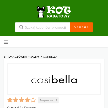
SZUKAJ
Przejdź
do
zawartości
>
>
STRONA GŁÓWNA
SKLEPY
COSIBELLA
Twoja ocena:
2
Ocena:
4.5
-
20
głosów