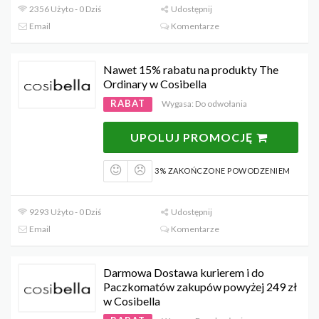
2356 Użyto - 0 Dziś
Udostępnij
Email
Komentarze
Nawet 15% rabatu na produkty The
Ordinary w Cosibella
RABAT
Wygasa: Do odwołania
UPOLUJ PROMOCJĘ
3% ZAKOŃCZONE POWODZENIEM
9293 Użyto - 0 Dziś
Udostępnij
Email
Komentarze
Darmowa Dostawa kurierem i do
Paczkomatów zakupów powyżej 249 zł
w Cosibella