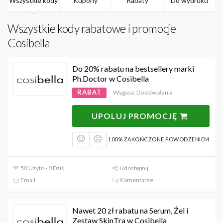
Wszystkie kody
Kupony
Rabaty
Do wydruku
Wszystkie kody rabatowe i promocje
Cosibella
Do 20% rabatu na bestsellery marki
Ph.Doctor w Cosibella
RABAT
Wygasa: Do odwołania
UPOLUJ PROMOCJĘ
100% ZAKOŃCZONE POWODZENIEM
50 Użyto - 0 Dziś
Udostępnij
Email
Komentarze
Nawet 20 zł rabatu na Serum, Żel i
Zestaw SkinTra w Cosibella