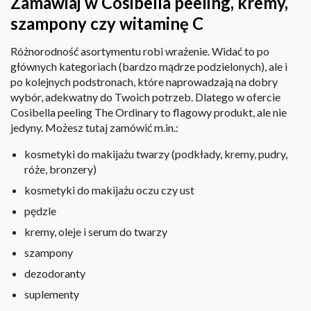
Zamawiaj w Cosibella peeling, kremy,
szampony czy witaminę C
Różnorodność asortymentu robi wrażenie. Widać to po
głównych kategoriach (bardzo mądrze podzielonych), ale i
po kolejnych podstronach, które naprowadzają na dobry
wybór, adekwatny do Twoich potrzeb. Dlatego w ofercie
Cosibella peeling The Ordinary to flagowy produkt, ale nie
jedyny. Możesz tutaj zamówić m.in.:
kosmetyki do makijażu twarzy (podkłady, kremy, pudry,
róże, bronzery)
kosmetyki do makijażu oczu czy ust
pędzle
kremy, oleje i serum do twarzy
szampony
dezodoranty
suplementy