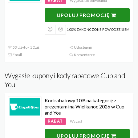
RABAT
Wygasa: Do odwołania
UPOLUJ PROMOCJĘ
100% ZAKOŃCZONE POWODZENIEM
53 Użyto - 1 Dziś
Udostępnij
Email
Komentarze
Wygasłe kupony i kody rabatowe Cup and
You
Kod rabatowy 10% na kategorię z
prezentami na Wielkanoc 2026 w Cup
and You
RABAT
Wygasł
UPOLUJ PROMOCJĘ