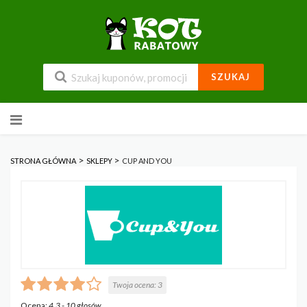
SZUKAJ
Przejdź
do
zawartości
>
>
STRONA GŁÓWNA
SKLEPY
CUP AND YOU
Twoja ocena:
3
Ocena:
4.3
-
10
głosów