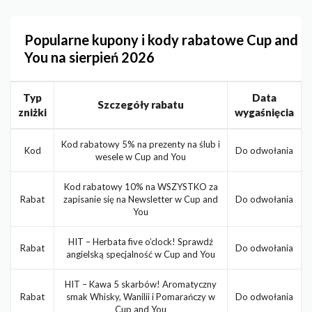
Popularne kupony i kody rabatowe Cup and
You na sierpień 2026
Typ
Data
Szczegóły rabatu
zniżki
wygaśnięcia
Kod rabatowy 5% na prezenty na ślub i
Kod
Do odwołania
wesele w Cup and You
Kod rabatowy 10% na WSZYSTKO za
Rabat
zapisanie się na Newsletter w Cup and
Do odwołania
You
HIT – Herbata five o’clock! Sprawdź
Rabat
Do odwołania
angielską specjalność w Cup and You
HIT – Kawa 5 skarbów! Aromatyczny
Rabat
smak Whisky, Wanilii i Pomarańczy w
Do odwołania
Cup and You