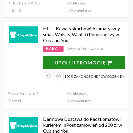
100 Użyto - 0 Dziś
Udostępnij
Email
Komentarze
HIT – Kawa 5 skarbów! Aromatyczny
smak Whisky, Wanilii i Pomarańczy w
Cup and You
RABAT
Wygasa: Do odwołania
UPOLUJ PROMOCJĘ
100% ZAKOŃCZONE POWODZENIEM
96 Użyto - 0 Dziś
Udostępnij
Email
Komentarze
Darmowa Dostawa do Paczkomatów i
kurierem InPost zamówień od 200 zł w
Cup and You