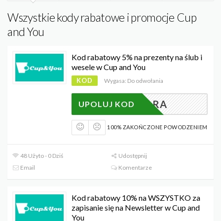
Wszystkie kody rabatowe i promocje Cup
and You
Kod rabatowy 5% na prezenty na ślub i
wesele w Cup and You
KOD
Wygasa: Do odwołania
LODAPARA
UPOLUJ KOD
100% ZAKOŃCZONE POWODZENIEM
48 Użyto - 0 Dziś
Udostępnij
Email
Komentarze
Kod rabatowy 10% na WSZYSTKO za
zapisanie się na Newsletter w Cup and
You