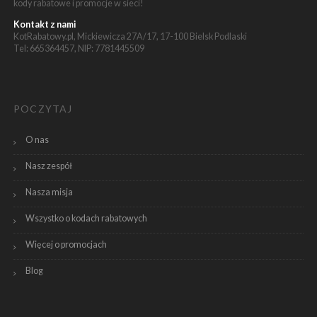
kody rabatowe i promocje w sieci!
Kontakt z nami
KotRabatowy.pl, Mickiewicza 27A/17, 17-100 Bielsk Podlaski
Tel: 665364457, NIP: 7781445509
POCZYTAJ
O nas
Nasz zespół
Nasza misja
Wszystko o kodach rabatowych
Więcej o promocjach
Blog