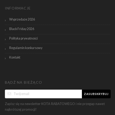
INFORMACJE
Wyprzedaże 2026
Black Friday 2026
Polityka prywatności
Regulamin konkursowy
Kontakt
BĄDŹ NA BIEŻĄCO
ZASUBSKRYBUJ
Zapisz się na newsletter KOTA RABATOWEGO i nie przegap nawet
najkrótszej promocji!