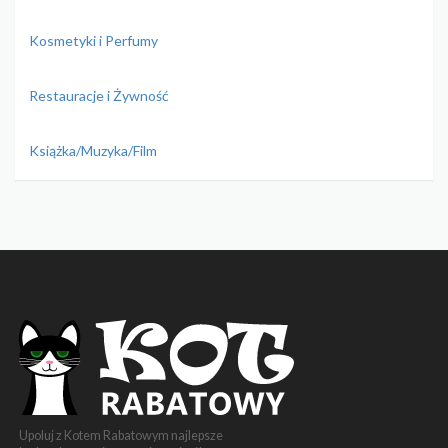
Kosmetyki i Perfumy
Restauracje i Żywność
Książka/Muzyka/Film
Upoluj z Kotem Rabatowym najlepsze