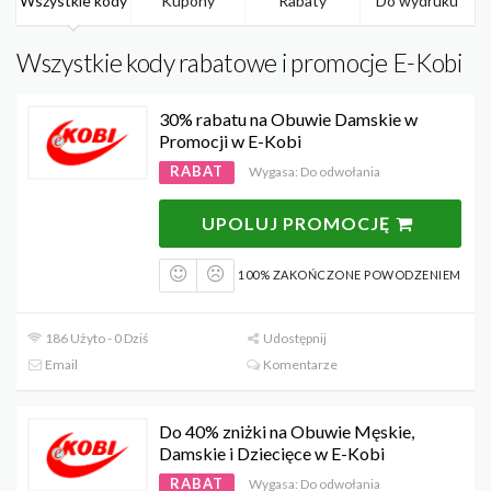
Wszystkie kody
Kupony
Rabaty
Do wydruku
Wszystkie kody rabatowe i promocje E-Kobi
30% rabatu na Obuwie Damskie w
Promocji w E-Kobi
RABAT
Wygasa: Do odwołania
UPOLUJ PROMOCJĘ
100% ZAKOŃCZONE POWODZENIEM
186 Użyto - 0 Dziś
Udostępnij
Email
Komentarze
Do 40% zniżki na Obuwie Męskie,
Damskie i Dziecięce w E-Kobi
RABAT
Wygasa: Do odwołania