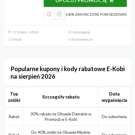
UPOLUJ PROMOCJĘ
100% ZAKOŃCZONE POWODZENIEM
77 Użyto - 0 Dziś
Udostępnij
Email
Komentarze
Popularne kupony i kody rabatowe E-Kobi
na sierpień 2026
Typ
Data
Szczegóły rabatu
zniżki
wygaśnięcia
30% rabatu na Obuwie Damskie w
Rabat
Do odwołania
Promocji w E-Kobi
Do 40% zniżki na Obuwie Męskie,
Rabat
Do odwołania