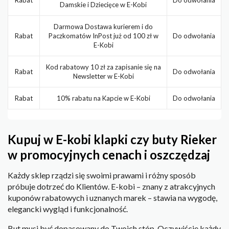
Damskie i Dziecięce w E-Kobi
Darmowa Dostawa kurierem i do
Rabat
Paczkomatów InPost już od 100 zł w
Do odwołania
E-Kobi
Kod rabatowy 10 zł za zapisanie się na
Rabat
Do odwołania
Newsletter w E-Kobi
Rabat
10% rabatu na Kapcie w E-Kobi
Do odwołania
Kupuj w E-kobi klapki czy buty Rieker
w promocyjnych cenach i oszczędzaj
Każdy sklep rządzi się swoimi prawami i różny sposób
próbuje dotrzeć do Klientów. E-kobi – znany z atrakcyjnych
kuponów rabatowych i uznanych marek – stawia na wygodę,
elegancki wygląd i funkcjonalność.
But musi być dopasowany do Twoich stóp. Oczywiście każdy