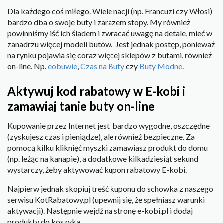
Dla każdego coś miłego. Wiele nacji (np. Francuzi czy Włosi)
bardzo dba o swoje buty i zarazem stopy. My również
powinniśmy iść ich śladem i zwracać uwagę na detale, mieć w
zanadrzu więcej modeli butów. Jest jednak postęp, ponieważ
na rynku pojawia się coraz więcej sklepów z butami, również
on-line. Np.
eobuwie
,
Czas na Buty
czy
Buty Modne
.
Aktywuj kod rabatowy w E-kobi i
zamawiaj tanie buty on-line
Kupowanie przez Internet jest bardzo wygodne, oszczędne
(zyskujesz czas i pieniądze), ale również bezpieczne. Za
pomocą kilku kliknięć myszki zamawiasz produkt do domu
(np. leżąc na kanapie), a dodatkowe kilkadziesiąt sekund
wystarczy, żeby aktywować kupon rabatowy E-kobi.
Najpierw jednak skopiuj treść kuponu do schowka z naszego
serwisu KotRabatowy.pl (upewnij się, że spełniasz warunki
aktywacji). Następnie wejdź na stronę e-kobi.pl i dodaj
produkty do koszyka.