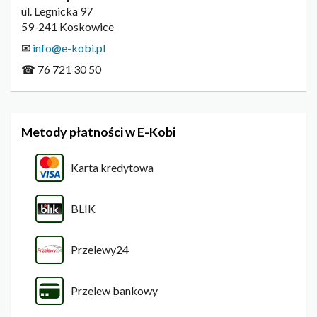
ul. Legnicka 97
59-241 Koskowice
✉
info@e-kobi.pl
☎ 76 721 30 50
Metody płatności w E-Kobi
Karta kredytowa
BLIK
Przelewy24
Przelew bankowy