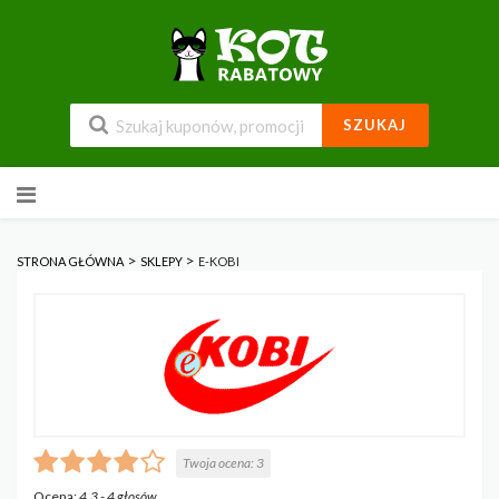
SZUKAJ
Przejdź
do
zawartości
>
>
STRONA GŁÓWNA
SKLEPY
E-KOBI
Twoja ocena:
3
Ocena:
4.3
-
4
głosów