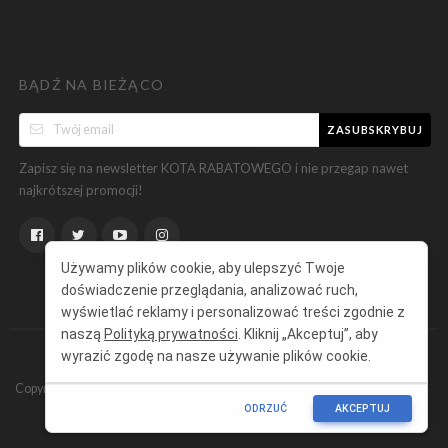
BĄDŹ NA BIEŻĄCO
ZASUBSKRYBUJ
Zapisz się na newsletter KOTA RABATOWEGO i nie przegap nawet
najkrótszej promocji!
Używamy plików cookie, aby ulepszyć Twoje
doświadczenie przeglądania, analizować ruch,
wyświetlać reklamy i personalizować treści zgodnie z
naszą
Polityką prywatności
. Kliknij „Akceptuj”, aby
wyrazić zgodę na nasze używanie plików cookie.
Copyright ©
KotRabatowy.pl
Wszelkie prawa zastrzeżone.
ODRZUĆ
AKCEPTUJ