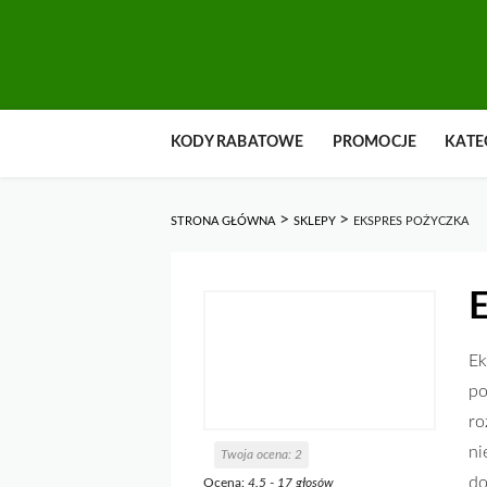
Przejdź
KODY RABATOWE
PROMOCJE
KATE
do
zawartości
>
>
STRONA GŁÓWNA
SKLEPY
EKSPRES POŻYCZKA
E
Ek
po
ro
ni
Twoja ocena:
2
do
Ocena:
4.5
-
17
głosów