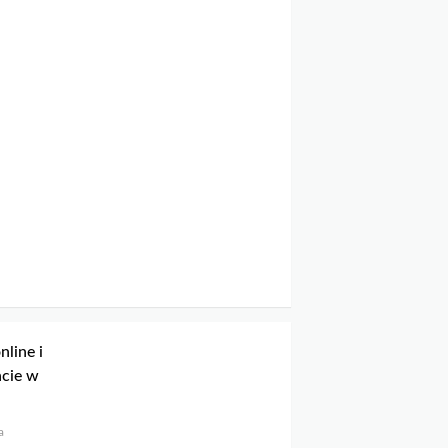
nline i
ncie w
a