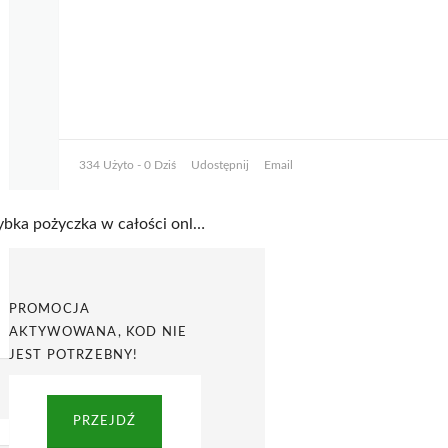
334 Użyto - 0 Dziś
Udostępnij
Email
Szybka pożyczka w całości online i pieniądze w 15 minut na koncie w Ekspres Pożyczka
PROMOCJA
AKTYWOWANA, KOD NIE
JEST POTRZEBNY!
PRZEJDŹ