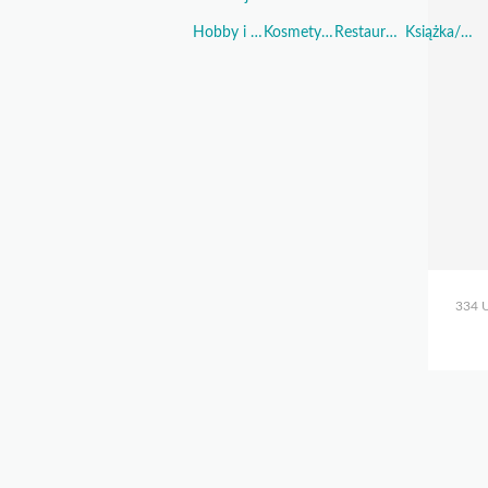
Hobby i Sport
Kosmetyki i Perfumy
Restauracje i Żywność
Książka/Muzyka/Film
334 U