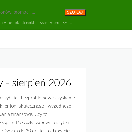
SZUKAJ
opy, sukienki lub marki:
Dyson
,
Allegro
,
KFC
,...
 - sierpień 2026
a szybkie i bezproblemowe uzyskanie
 klientom skutecznego i wygodnego
ania finansowe. Czy to
 Ekspres Pożyczka zapewnia szybki
ożyczka do 30 dni jest całkowicie