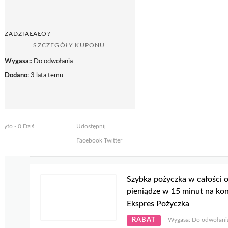
ZADZIAŁAŁO?
SZCZEGÓŁY KUPONU
Wygasa:
: Do odwołania
Dodano
: 3 lata temu
żyto - 0 Dziś
Udostępnij
Facebook
Twitter
Szybka pożyczka w całości o
pieniądze w 15 minut na ko
Ekspres Pożyczka
RABAT
Wygasa: Do odwołani