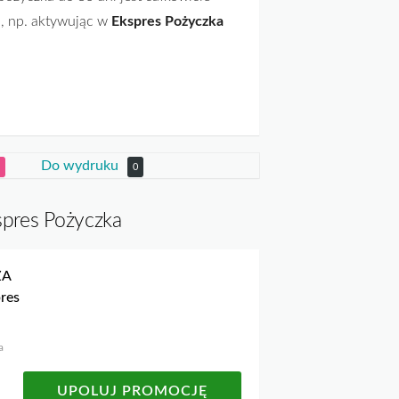
, np. aktywując w
Ekspres Pożyczka
Do wydruku
0
spres Pożyczka
ZA
res
a
UPOLUJ PROMOCJĘ