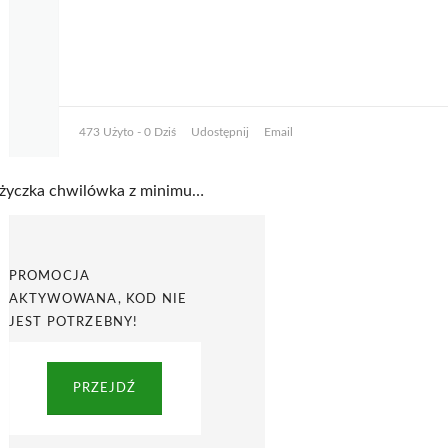
473 Użyto - 0 Dziś
Udostępnij
Email
Pożyczka chwilówka z minimum formalności w Ekspres Pożyczka
PROMOCJA
AKTYWOWANA, KOD NIE
JEST POTRZEBNY!
PRZEJDŹ