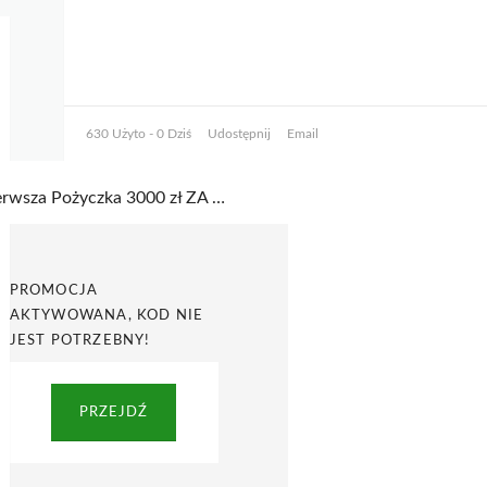
630 Użyto - 0 Dziś
Udostępnij
Email
Pierwsza Pożyczka 3000 zł ZA DARMO – RRSO 0% w Ekspres Pożyczka
PROMOCJA
AKTYWOWANA, KOD NIE
JEST POTRZEBNY!
PRZEJDŹ