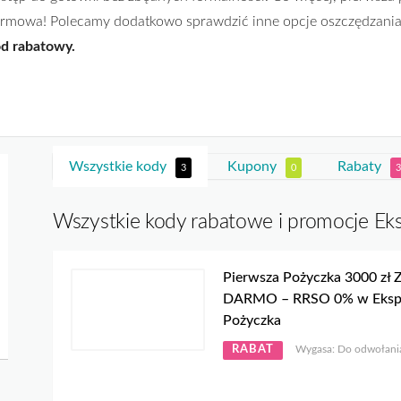
rmowa! Polecamy dodatkowo sprawdzić inne opcje oszczędzania
d rabatowy.
Wszystkie kody
Kupony
Rabaty
3
0
3
Wszystkie kody rabatowe i promocje Ek
Pierwsza Pożyczka 3000 zł 
DARMO – RRSO 0% w Eksp
Pożyczka
RABAT
Wygasa: Do odwołani