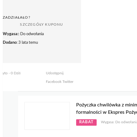
ZADZIAŁAŁO?
SZCZEGÓŁY KUPONU
Wygasa:
: Do odwołania
Dodano
: 3 lata temu
żyto - 0 Dziś
Udostępnij
Facebook
Twitter
Pożyczka chwilówka z min
formalności w Ekspres Poży
RABAT
Wygasa: Do odwołani