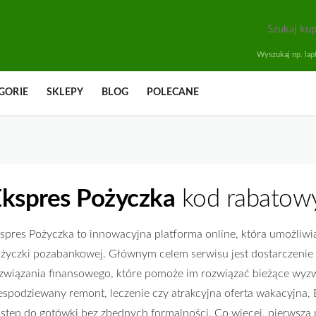
Wyszukaj np. lapt
GORIE
SKLEPY
BLOG
POLECANE
kspres Pożyczka
kod rabatowy
spres Pożyczka to innowacyjna platforma online, która umożliwi
życzki pozabankowej. Głównym celem serwisu jest dostarczenie
związania finansowego, które pomoże im rozwiązać bieżące wyzw
espodziewany remont, leczenie czy atrakcyjna oferta wakacyjna,
stęp do gotówki bez zbędnych formalności. Co więcej, pierwsza p