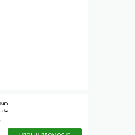
imum
czka
a