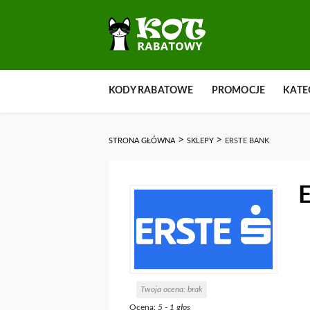
Przejdź
KODY RABATOWE
PROMOCJE
KATE
do
zawartości
>
>
STRONA GŁÓWNA
SKLEPY
ERSTE BANK
E
Twoja ocena:
brak
Ocena:
5
-
1
głos