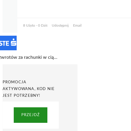
8 Użyto - 0 Dziś
Udostępnij
Email
1% zwrotów za rachunki w ciągu roku, do 300 zł! Sprawdź konto bankowe w Erste Bank
PROMOCJA
AKTYWOWANA, KOD NIE
JEST POTRZEBNY!
PRZEJDŹ