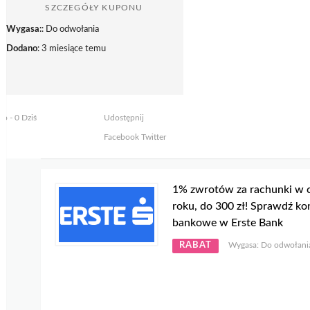
SZCZEGÓŁY KUPONU
Wygasa:
: Do odwołania
Dodano
: 3 miesiące temu
to - 0 Dziś
Udostępnij
Facebook
Twitter
1% zwrotów za rachunki w 
roku, do 300 zł! Sprawdź ko
bankowe w Erste Bank
RABAT
Wygasa: Do odwołani