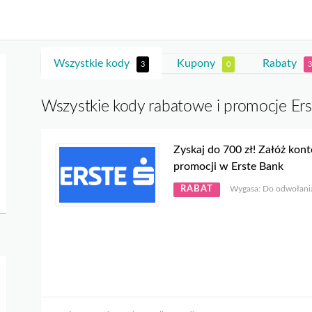
Wszystkie kody
Kupony
Rabaty
3
0
3
Wszystkie kody rabatowe i promocje Er
Zyskaj do 700 zł! Załóż kon
promocji w Erste Bank
RABAT
Wygasa: Do odwołani