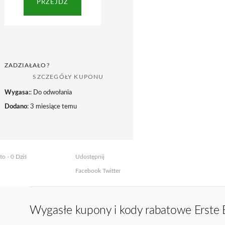
PRZEJDŹ
ZADZIAŁAŁO?
SZCZEGÓŁY KUPONU
Wygasa:
: Do odwołania
Dodano
: 3 miesiące temu
to - 0 Dziś
Udostępnij
Facebook
Twitter
Wygasłe kupony i kody rabatowe Erste