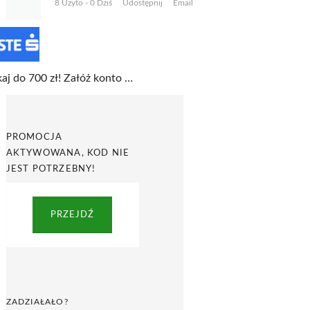
8 Użyto - 0 Dziś
Udostępnij
Email
Zyskaj do 700 zł! Załóż konto w promocji w Erste Bank
PROMOCJA
AKTYWOWANA, KOD NIE
JEST POTRZEBNY!
PRZEJDŹ
ZADZIAŁAŁO?