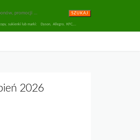
SZUKAJ
opy, sukienki lub marki:
Dyson
,
Allegro
,
KFC
,...
pień 2026