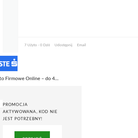
7 Użyto - 0 Dziś
Udostępnij
Email
Konto Firmowe Online – do 4500 zł premii w promocji w Erste Bank
PROMOCJA
AKTYWOWANA, KOD NIE
JEST POTRZEBNY!