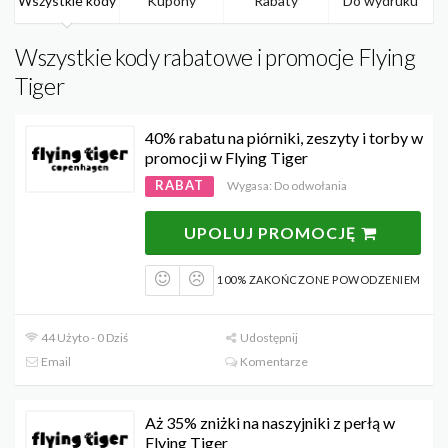
Wszystkie kody
Kupony
Rabaty
Do wydruku
Wszystkie kody rabatowe i promocje Flying
Tiger
40% rabatu na piórniki, zeszyty i torby w
promocji w Flying Tiger
RABAT
Wygasa: Do odwołania
UPOLUJ PROMOCJĘ
100% ZAKOŃCZONE POWODZENIEM
44 Użyto - 0 Dziś
Udostępnij
Email
Komentarze
Aż 35% zniżki na naszyjniki z perłą w
Flying Tiger