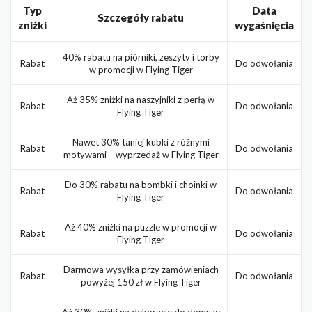
Typ
Data
Szczegóły rabatu
zniżki
wygaśnięcia
40% rabatu na piórniki, zeszyty i torby
Rabat
Do odwołania
w promocji w Flying Tiger
Aż 35% zniżki na naszyjniki z perłą w
Rabat
Do odwołania
Flying Tiger
Nawet 30% taniej kubki z różnymi
Rabat
Do odwołania
motywami – wyprzedaż w Flying Tiger
Do 30% rabatu na bombki i choinki w
Rabat
Do odwołania
Flying Tiger
Aż 40% zniżki na puzzle w promocji w
Rabat
Do odwołania
Flying Tiger
Darmowa wysyłka przy zamówieniach
Rabat
Do odwołania
powyżej 150 zł w Flying Tiger
Aż 30% zniżki na dekoracje do domu w