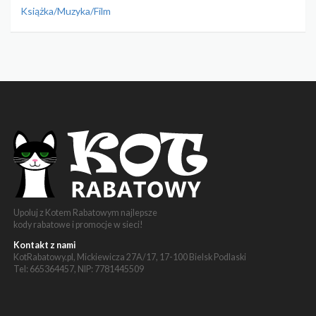
Książka/Muzyka/Film
Upoluj z Kotem Rabatowym najlepsze
kody rabatowe i promocje w sieci!
Kontakt z nami
KotRabatowy.pl, Mickiewicza 27A/17, 17-100 Bielsk Podlaski
Tel: 665364457, NIP: 7781445509