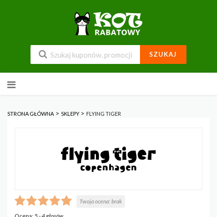
SZUKAJ
Przejdź
do
zawartości
>
>
STRONA GŁÓWNA
SKLEPY
FLYING TIGER
Twoja ocena:
brak
Ocena:
5
-
4
głosów