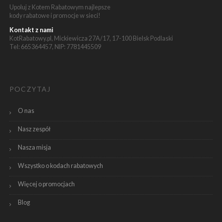
Upoluj z Kotem Rabatowym najlepsze
kody rabatowe i promocje w sieci!
Kontakt z nami
KotRabatowy.pl, Mickiewicza 27A/17, 17-100 Bielsk Podlaski
Tel: 665364457, NIP: 7781445509
POCZYTAJ
O nas
Nasz zespół
Nasza misja
Wszystko o kodach rabatowych
Więcej o promocjach
Blog