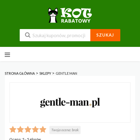
SZUKAJ
Przejdź
do
zawartości
>
>
STRONA GŁÓWNA
SKLEPY
GENTLE MAN
Twoja ocena:
brak
Ocena:
5
-
5
głosów