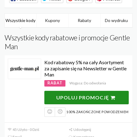
Wszystkie kody
Kupony
Rabaty
Do wydruku
Wszystkie kody rabatowe i promocje Gentle
Man
Kod rabatowy 5% na cały Asortyment
za zapisanie się na Newsletter w Gentle
Man
RABAT
Wygasa: Do odwołania
UPOLUJ PROMOCJĘ
100% ZAKOŃCZONE POWODZENIEM
45 Użyto - 0 Dziś
Udostępnij
Email
Komentarze