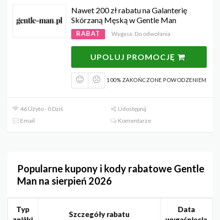
Nawet 200 zł rabatu na Galanterię
Skórzaną Męską w Gentle Man
RABAT
Wygasa: Do odwołania
UPOLUJ PROMOCJĘ
100% ZAKOŃCZONE POWODZENIEM
46 Użyto - 0 Dziś
Udostępnij
Email
Komentarze
Popularne kupony i kody rabatowe Gentle
Man na sierpień 2026
Typ
Data
Szczegóły rabatu
zniżki
wygaśnięcia