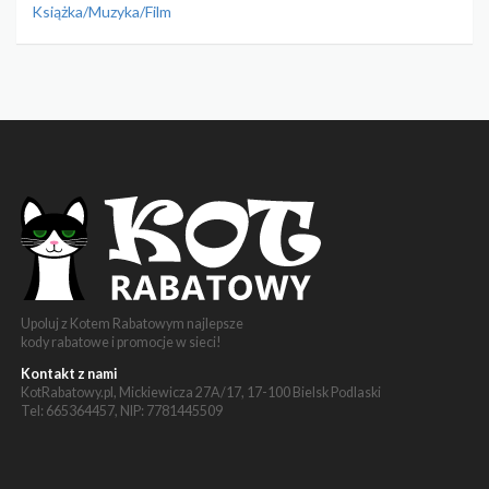
Książka/Muzyka/Film
Upoluj z Kotem Rabatowym najlepsze
kody rabatowe i promocje w sieci!
Kontakt z nami
KotRabatowy.pl, Mickiewicza 27A/17, 17-100 Bielsk Podlaski
Tel: 665364457, NIP: 7781445509