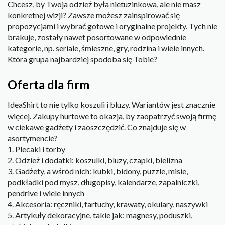
Chcesz, by Twoja odzież była nietuzinkowa, ale nie masz
konkretnej wizji? Zawsze możesz zainspirować się
propozycjami i wybrać gotowe i oryginalne projekty. Tych nie
brakuje, zostały nawet posortowane w odpowiednie
kategorie, np. seriale, śmieszne, gry, rodzina i wiele innych.
Która grupa najbardziej spodoba się Tobie?
Oferta dla firm
IdeaShirt to nie tylko koszuli i bluzy. Wariantów jest znacznie
więcej. Zakupy hurtowe to okazja, by zaopatrzyć swoją firmę
w ciekawe gadżety i zaoszczędzić. Co znajduje się w
asortymencie?
1. Plecaki i torby
2. Odzież i dodatki: koszulki, bluzy, czapki, bielizna
3. Gadżety, a wśród nich: kubki, bidony, puzzle, misie,
podkładki pod mysz, długopisy, kalendarze, zapalniczki,
pendrive i wiele innych
4. Akcesoria: ręczniki, fartuchy, krawaty, okulary, naszywki
5. Artykuły dekoracyjne, takie jak: magnesy, poduszki,