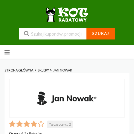
SZUKAJ
Przejdź
do
zawartości
>
>
STRONA GŁÓWNA
SKLEPY
JAN NOWAK
Twoja ocena:
2
Ocena:
4.3
-
9
głosów