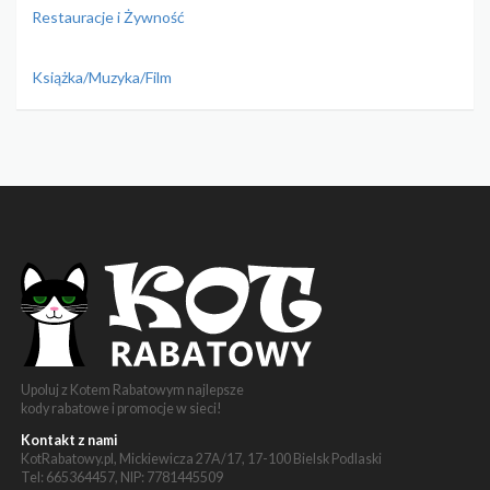
Restauracje i Żywność
Książka/Muzyka/Film
Upoluj z Kotem Rabatowym najlepsze
kody rabatowe i promocje w sieci!
Kontakt z nami
KotRabatowy.pl, Mickiewicza 27A/17, 17-100 Bielsk Podlaski
Tel: 665364457, NIP: 7781445509