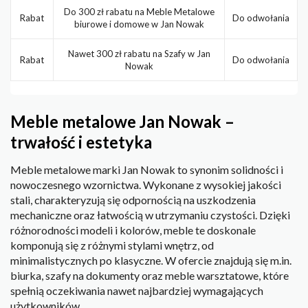
Do 300 zł rabatu na Meble Metalowe
Rabat
Do odwołania
biurowe i domowe w Jan Nowak
Nawet 300 zł rabatu na Szafy w Jan
Rabat
Do odwołania
Nowak
Meble metalowe Jan Nowak –
trwałość i estetyka
Meble metalowe marki Jan Nowak to synonim solidności i
nowoczesnego wzornictwa. Wykonane z wysokiej jakości
stali, charakteryzują się odpornością na uszkodzenia
mechaniczne oraz łatwością w utrzymaniu czystości. Dzięki
różnorodności modeli i kolorów, meble te doskonale
komponują się z różnymi stylami wnętrz, od
minimalistycznych po klasyczne. W ofercie znajdują się m.in.
biurka, szafy na dokumenty oraz meble warsztatowe, które
spełnią oczekiwania nawet najbardziej wymagających
użytkowników.