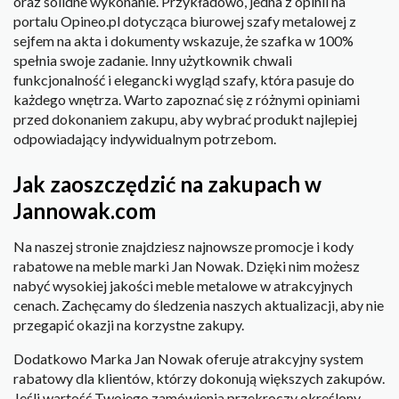
oraz solidne wykonanie. Przykładowo, jedna z opinii na
portalu Opineo.pl dotycząca biurowej szafy metalowej z
sejfem na akta i dokumenty wskazuje, że szafka w 100%
spełnia swoje zadanie. Inny użytkownik chwali
funkcjonalność i elegancki wygląd szafy, która pasuje do
każdego wnętrza. Warto zapoznać się z różnymi opiniami
przed dokonaniem zakupu, aby wybrać produkt najlepiej
odpowiadający indywidualnym potrzebom.
Jak zaoszczędzić na zakupach w
Jannowak.com
Na naszej stronie znajdziesz najnowsze promocje i kody
rabatowe na meble marki Jan Nowak. Dzięki nim możesz
nabyć wysokiej jakości meble metalowe w atrakcyjnych
cenach. Zachęcamy do śledzenia naszych aktualizacji, aby nie
przegapić okazji na korzystne zakupy.
Dodatkowo Marka Jan Nowak oferuje atrakcyjny system
rabatowy dla klientów, którzy dokonują większych zakupów.
Jeśli wartość Twojego zamówienia przekroczy określony