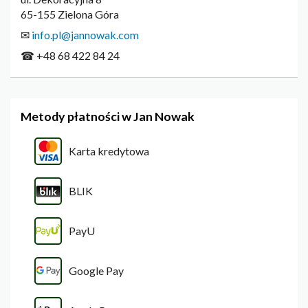
65-155 Zielona Góra
✉
info.pl@jannowak.com
☎ +48 68 422 84 24
Metody płatności w Jan Nowak
Karta kredytowa
BLIK
PayU
Google Pay