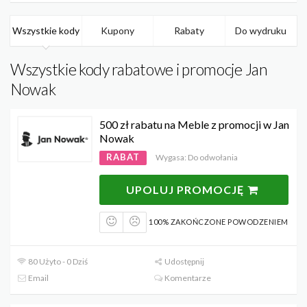
Wszystkie kody
Kupony
Rabaty
Do wydruku
Wszystkie kody rabatowe i promocje Jan
Nowak
500 zł rabatu na Meble z promocji w Jan
Nowak
RABAT
Wygasa: Do odwołania
UPOLUJ PROMOCJĘ
100% ZAKOŃCZONE POWODZENIEM
80 Użyto - 0 Dziś
Udostępnij
Email
Komentarze