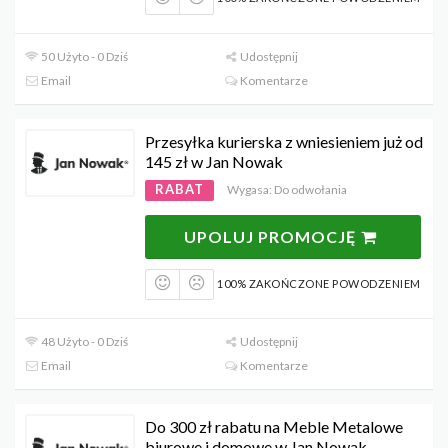
50 Użyto - 0 Dziś
Udostępnij
Email
Komentarze
Przesyłka kurierska z wniesieniem już od
145 zł w Jan Nowak
RABAT
Wygasa: Do odwołania
UPOLUJ PROMOCJĘ
100% ZAKOŃCZONE POWODZENIEM
48 Użyto - 0 Dziś
Udostępnij
Email
Komentarze
Do 300 zł rabatu na Meble Metalowe
biurowe i domowe w Jan Nowak