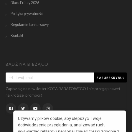
Black Friday 2026
Polityka prywatności
Regulamin konkursowy
Kontakt
BĄDŹ NA BIEŻĄCO
ZASUBSKRYBUJ
Zapisz się na newsletter KOTA RABATOWEGO i nie przegap nawet
najkrótszej promocji!
Używamy plików cookie, aby ulepszyć Twoje
doświadczenie przeglądania, analizować ruch,
wyświetlać reklamy i personalizować treści zgodnie z