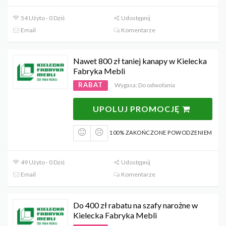
54 Użyto - 0 Dziś
Udostępnij
Email
Komentarze
Nawet 800 zł taniej kanapy w Kielecka
Fabryka Mebli
RABAT
Wygasa: Do odwołania
UPOLUJ PROMOCJĘ
100% ZAKOŃCZONE POWODZENIEM
49 Użyto - 0 Dziś
Udostępnij
Email
Komentarze
Do 400 zł rabatu na szafy narożne w
Kielecka Fabryka Mebli