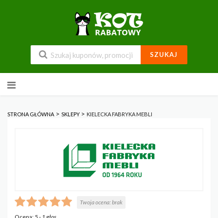
SZUKAJ
Przejdź
do
zawartości
>
>
STRONA GŁÓWNA
SKLEPY
KIELECKA FABRYKA MEBLI
Twoja ocena:
brak
Ocena:
5
-
1
głos