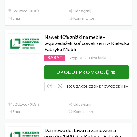
85 Użyto - 0 Dziś
Udostępnij
Email
Komentarze
Nawet 40% zniżki na meble –
wyprzedażek końcówek serii w Kielecka
Fabryka Mebli
RABAT
Wygasa: Do odwołania
UPOLUJ PROMOCJĘ
100% ZAKOŃCZONE POWODZENIEM
52 Użyto - 0 Dziś
Udostępnij
Email
Komentarze
Darmowa dostawa na zamówienia
powyżej 1500 zł w Kielecka Fabryka