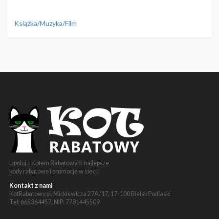
Książka/Muzyka/Film
Upoluj z Kotem Rabatowym najlepsze
kody rabatowe i promocje w sieci!
Kontakt z nami
KotRabatowy.pl, Mickiewicza 27A/17, 17-100 Bielsk Podlaski
Tel: 665364457, NIP: 7781445509