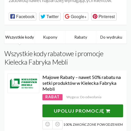
zadowolą nawet najbardziej wymagających klientów.
Facebook
Twitter
Google+
Pinterest
Wszystkie kody
Kupony
Rabaty
Do wydruku
Wszystkie kody rabatowe i promocje
Kielecka Fabryka Mebli
Majowe Rabaty – nawet 50% rabatu na
setki produktów w Kielecka Fabryka
Mebli
RABAT
Wygasa: Do odwołania
UPOLUJ PROMOCJĘ
100% ZAKOŃCZONE POWODZENIEM