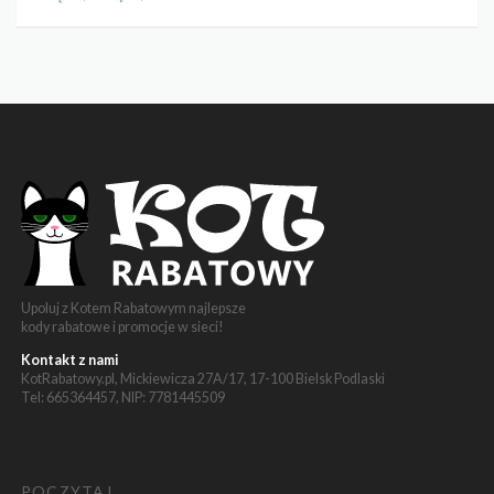
Upoluj z Kotem Rabatowym najlepsze
kody rabatowe i promocje w sieci!
Kontakt z nami
KotRabatowy.pl, Mickiewicza 27A/17, 17-100 Bielsk Podlaski
Tel: 665364457, NIP: 7781445509
POCZYTAJ