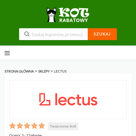
SZUKAJ
Przejdź
do
zawartości
>
>
STRONA GŁÓWNA
SKLEPY
LECTUS
Twoja ocena:
brak
Ocena:
5
-
13
głosów