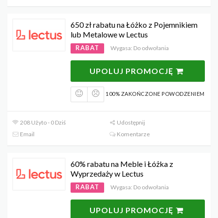
650 zł rabatu na Łóżko z Pojemnikiem
lub Metalowe w Lectus
RABAT
Wygasa: Do odwołania
UPOLUJ PROMOCJĘ
100% ZAKOŃCZONE POWODZENIEM
208 Użyto - 0 Dziś
Udostępnij
Email
Komentarze
60% rabatu na Meble i Łóżka z
Wyprzedaży w Lectus
RABAT
Wygasa: Do odwołania
UPOLUJ PROMOCJĘ