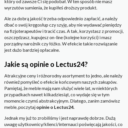
który od zawsze Ci się podobał. W ten sposób nie masz
wyrzutów sumienia, że kupiłeś droższy produkt.
Ale za dobrą jakość trzeba odpowiednio zapłacić, a należy
dbać o swój kręgosłup czy szyję, aby nie wydawać pieniędzy
na fizjoterapeutów i tracić czas. A tak, korzystasz z promocji,
oszczędzasz, kupujesz on-line (kolejne korzyści) i masz
porządny narożnik czy łóżko. W efekcie takie rozwiązanie
jest dużo bardziej opłacalne.
Jakie są opinie o Lectus24?
Atrakcyjne ceny i różnorodny asortyment to jedno, ale należy
również pomyśleć o efekcie końcowym naszych zakupów.
Pamiętaj, że meble mają nam służyć wiele lat, w niektórych
przypadkach nawet kilkadziesiąt, co wydaje się w tym
momencie czymś abstrakcyjnym. Dlatego, zanim zamówisz
meble, poczytaj
opinie o Lectus24.
Jednak my już to zrobiliśmy i jest naprawdę dobrze. Dużą
uwagę użytkownicy/klienci/internauci poświęcają jakości, co