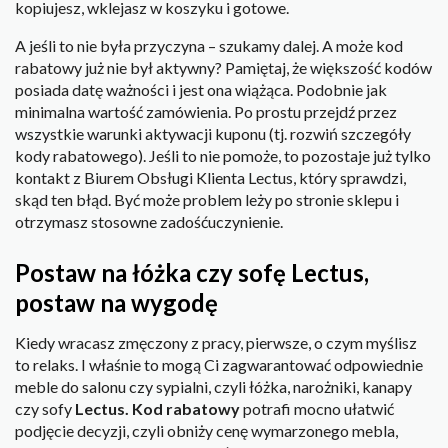
kopiujesz, wklejasz w koszyku i gotowe.
A jeśli to nie była przyczyna – szukamy dalej. A może kod
rabatowy już nie był aktywny? Pamiętaj, że większość kodów
posiada datę ważności i jest ona wiążąca. Podobnie jak
minimalna wartość zamówienia. Po prostu przejdź przez
wszystkie warunki aktywacji kuponu (tj. rozwiń szczegóły
kody rabatowego). Jeśli to nie pomoże, to pozostaje już tylko
kontakt z Biurem Obsługi Klienta Lectus, który sprawdzi,
skąd ten błąd. Być może problem leży po stronie sklepu i
otrzymasz stosowne zadośćuczynienie.
Postaw na łóżka czy sofę Lectus,
postaw na wygodę
Kiedy wracasz zmęczony z pracy, pierwsze, o czym myślisz
to relaks. I właśnie to mogą Ci zagwarantować odpowiednie
meble do salonu czy sypialni, czyli łóżka, narożniki, kanapy
czy sofy
Lectus. Kod rabatowy
potrafi mocno ułatwić
podjęcie decyzji, czyli obniży cenę wymarzonego mebla,