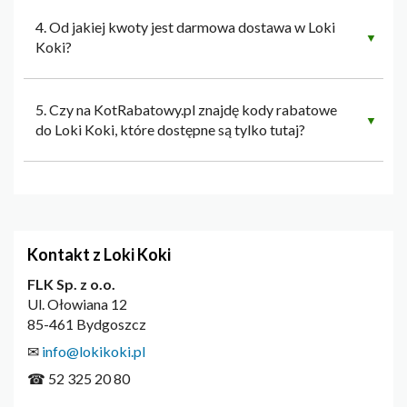
4. Od jakiej kwoty jest darmowa dostawa w Loki
▼
Koki?
5. Czy na KotRabatowy.pl znajdę kody rabatowe
▼
do Loki Koki, które dostępne są tylko tutaj?
Kontakt z Loki Koki
FLK Sp. z o.o.
Ul. Ołowiana 12
85-461 Bydgoszcz
✉
info@lokikoki.pl
☎ 52 325 20 80