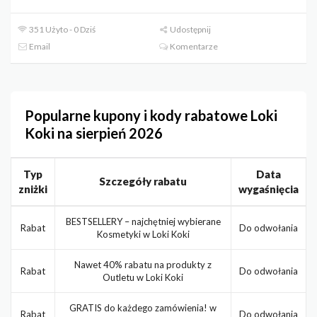
351 Użyto - 0 Dziś
Udostępnij
Email
Komentarze
Popularne kupony i kody rabatowe Loki
Koki na sierpień 2026
Typ
Data
Szczegóły rabatu
zniżki
wygaśnięcia
BESTSELLERY – najchętniej wybierane
Rabat
Do odwołania
Kosmetyki w Loki Koki
Nawet 40% rabatu na produkty z
Rabat
Do odwołania
Outletu w Loki Koki
GRATIS do każdego zamówienia! w
Rabat
Do odwołania