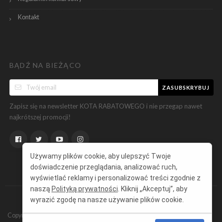
Kontakt
BĄDŹ NA BIEŻĄCO
ZASUBSKRYBUJ
Zapisz się na newsletter KOTA RABATOWEGO i nie przegap nawet
najkrótszej promocji!
Używamy plików cookie, aby ulepszyć Twoje
doświadczenie przeglądania, analizować ruch,
wyświetlać reklamy i personalizować treści zgodnie z
naszą
Polityką prywatności
. Kliknij „Akceptuj”, aby
wyrazić zgodę na nasze używanie plików cookie.
Copyright ©
KotRabatowy.pl
Wszelkie prawa zastrzeżone.