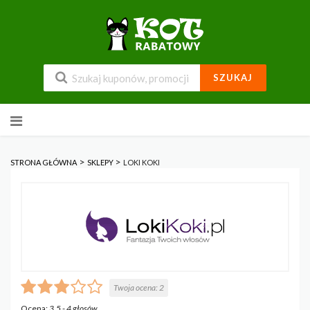
SZUKAJ
Przejdź
do
zawartości
>
>
STRONA GŁÓWNA
SKLEPY
LOKI KOKI
Twoja ocena:
2
Ocena:
3.5
-
4
głosów