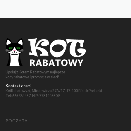
Upoluj z Kotem Rabatowym najlepsze
kody rabatowe i promocje w sieci!
Kontakt z nami
KotRabatowy.pl, Mickiewicza 27A/17, 17-100 Bielsk Podlaski
Tel: 665364457, NIP: 7781445509
POCZYTAJ