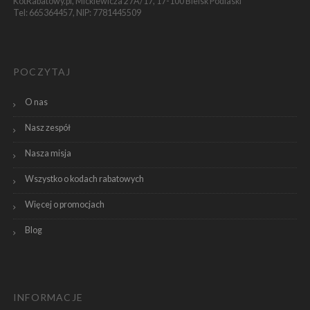
KotRabatowy.pl, Mickiewicza 27A/17, 17-100 Bielsk Podlaski
Tel: 665364457, NIP: 7781445509
POCZYTAJ
O nas
Nasz zespół
Nasza misja
Wszystko o kodach rabatowych
Więcej o promocjach
Blog
INFORMACJE