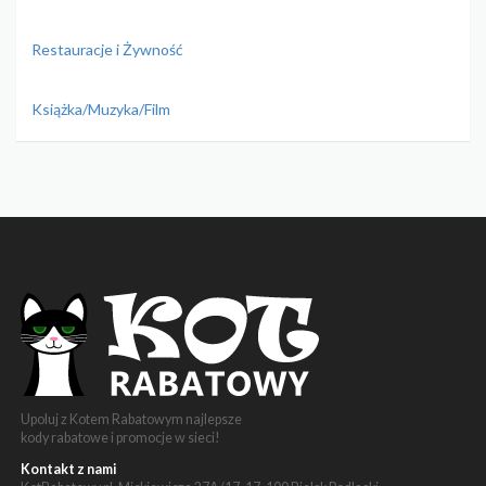
Restauracje i Żywność
Książka/Muzyka/Film
Upoluj z Kotem Rabatowym najlepsze
kody rabatowe i promocje w sieci!
Kontakt z nami