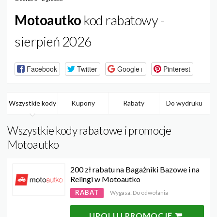
Motoautko
kod rabatowy -
sierpień 2026
Facebook
Twitter
Google+
Pinterest
Wszystkie kody
Kupony
Rabaty
Do wydruku
Wszystkie kody rabatowe i promocje
Motoautko
200 zł rabatu na Bagażniki Bazowe i na
Relingi w Motoautko
RABAT
Wygasa: Do odwołania
UPOLUJ PROMOCJĘ