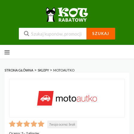
SZUKAJ
Przejdź
do
zawartości
>
>
STRONA GŁÓWNA
SKLEPY
MOTOAUTKO
Twoja ocena:
brak
Ocena:
5
-
2
głosów