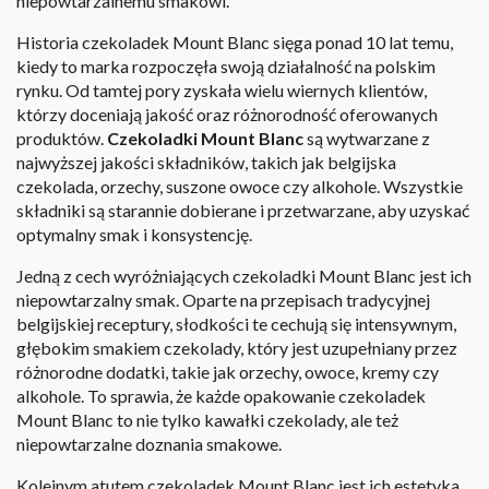
niepowtarzalnemu smakowi.
Historia czekoladek Mount Blanc sięga ponad 10 lat temu,
kiedy to marka rozpoczęła swoją działalność na polskim
rynku. Od tamtej pory zyskała wielu wiernych klientów,
którzy doceniają jakość oraz różnorodność oferowanych
produktów.
Czekoladki Mount Blanc
są wytwarzane z
najwyższej jakości składników, takich jak belgijska
czekolada, orzechy, suszone owoce czy alkohole. Wszystkie
składniki są starannie dobierane i przetwarzane, aby uzyskać
optymalny smak i konsystencję.
Jedną z cech wyróżniających czekoladki Mount Blanc jest ich
niepowtarzalny smak. Oparte na przepisach tradycyjnej
belgijskiej receptury, słodkości te cechują się intensywnym,
głębokim smakiem czekolady, który jest uzupełniany przez
różnorodne dodatki, takie jak orzechy, owoce, kremy czy
alkohole. To sprawia, że każde opakowanie czekoladek
Mount Blanc to nie tylko kawałki czekolady, ale też
niepowtarzalne doznania smakowe.
Kolejnym atutem czekoladek Mount Blanc jest ich estetyka.