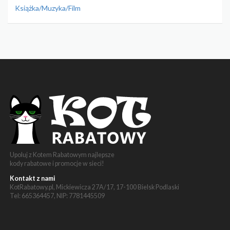
Książka/Muzyka/Film
Upoluj z Kotem Rabatowym najlepsze
kody rabatowe i promocje w sieci!
Kontakt z nami
KotRabatowy.pl, Mickiewicza 27A/17, 17-100 Bielsk Podlaski
Tel: 665364457, NIP: 7781445509