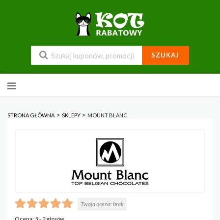
SZUKAJ
Przejdź
do
zawartości
>
>
STRONA GŁÓWNA
SKLEPY
MOUNT BLANC
Twoja ocena:
brak
Ocena:
5
-
2
głosów