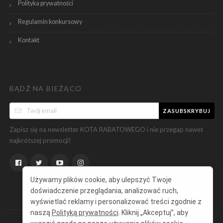
Polityka prywatności
Regulamin konkursowy
Kontakt
BĄDŹ NA BIEŻĄCO
ZASUBSKRYBUJ
Zapisz się na newsletter KOTA RABATOWEGO i nie przegap nawet
najkrótszej promocji!
Używamy plików cookie, aby ulepszyć Twoje
doświadczenie przeglądania, analizować ruch,
wyświetlać reklamy i personalizować treści zgodnie z
naszą
Polityką prywatności
. Kliknij „Akceptuj”, aby