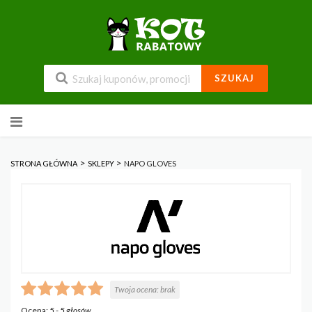
SZUKAJ
Przejdź
do
zawartości
>
>
STRONA GŁÓWNA
SKLEPY
NAPO GLOVES
Twoja ocena:
brak
Ocena:
5
-
5
głosów