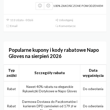
100% ZAKOŃCZONE POWODZENIEM
111 Użyto - 0 Dziś
Udostępnij
Email
Komentarze
Popularne kupony i kody rabatowe Napo
Gloves na sierpień 2026
Typ
Data
Szczegóły rabatu
zniżki
wygaśnięcia
Nawet 40% rabatu na eleganckie
Rabat
Do odwołania
Rękawiczki Dotykowe w Napo Gloves
Darmowa Dostawa do Paczkomatów i
Rabat
kurierem DPD zamówień od 179 zł w
Do odwołania