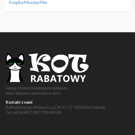
Książka/Muzyka/Film
Upoluj z Kotem Rabatowym najlepsze
kody rabatowe i promocje w sieci!
Kontakt z nami
KotRabatowy.pl, Mickiewicza 27A/17, 17-100 Bielsk Podlaski
Tel: 665364457, NIP: 7781445509