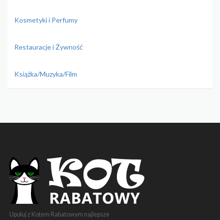
Kosmetyki i Perfumy
Restauracje i Żywność
Książka/Muzyka/Film
Upoluj z Kotem Rabatowym najlepsze