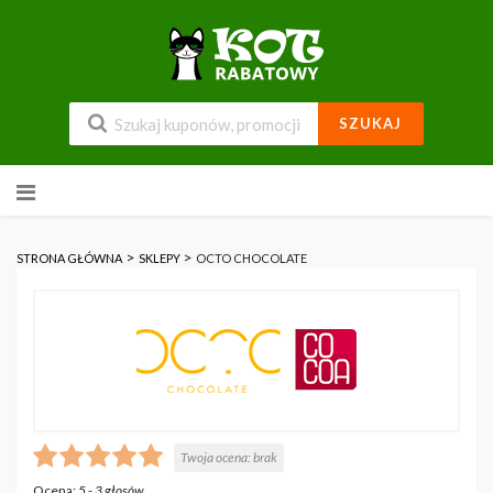
SZUKAJ
Przejdź
do
zawartości
>
>
STRONA GŁÓWNA
SKLEPY
OCTO CHOCOLATE
Twoja ocena:
brak
Ocena:
5
-
3
głosów