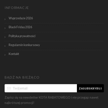
INFORMACJE
Wyprzedaże 2026
Black Friday 2026
Polityka prywatności
Regulamin konkursowy
Kontakt
BĄDŹ NA BIEŻĄCO
ZASUBSKRYBUJ
Zapisz się na newsletter KOTA RABATOWEGO i nie przegap nawet
najkrótszej promocji!