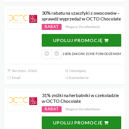
30% rabatu na szaszłyki z owocowów –
sprawdź wyprzedaż w OCTO Chocolate
RABAT
Wygasa: Do odwołania
UPOLUJ PROMOCJĘ
100% ZAKOŃCZONE POWODZENIEM
46 Użyto - 0 Dziś
Udostępnij
Email
Komentarze
31% zniżki na herbatniki w czekoladzie
w OCTO Chocolate
RABAT
Wygasa: Do odwołania
UPOLUJ PROMOCJĘ