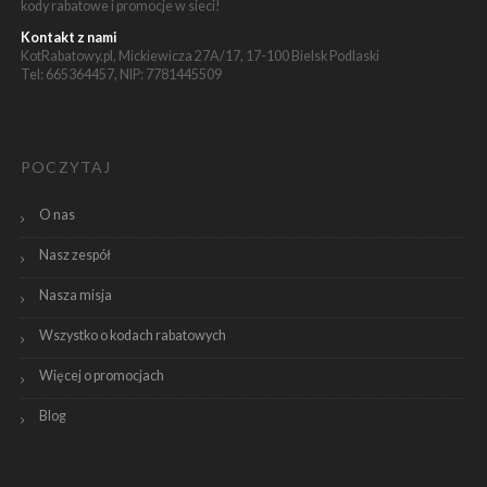
kody rabatowe i promocje w sieci!
Kontakt z nami
KotRabatowy.pl, Mickiewicza 27A/17, 17-100 Bielsk Podlaski
Tel: 665364457, NIP: 7781445509
POCZYTAJ
O nas
Nasz zespół
Nasza misja
Wszystko o kodach rabatowych
Więcej o promocjach
Blog