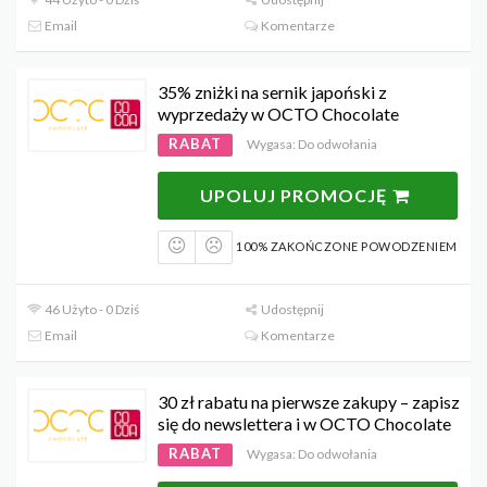
Email
Komentarze
35% zniżki na sernik japoński z
wyprzedaży w OCTO Chocolate
RABAT
Wygasa: Do odwołania
UPOLUJ PROMOCJĘ
100% ZAKOŃCZONE POWODZENIEM
46 Użyto - 0 Dziś
Udostępnij
Email
Komentarze
30 zł rabatu na pierwsze zakupy – zapisz
się do newslettera i w OCTO Chocolate
RABAT
Wygasa: Do odwołania