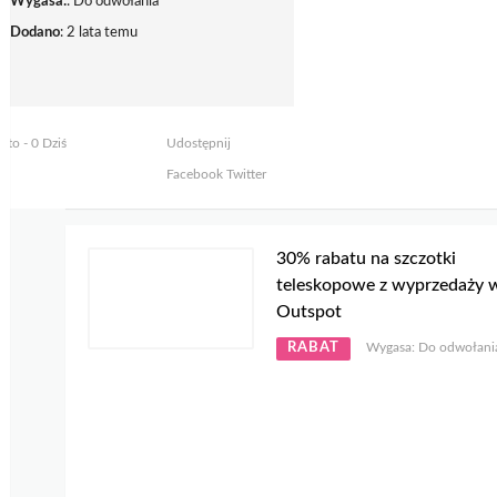
Wygasa:
: Do odwołania
Dodano
: 2 lata temu
yto - 0 Dziś
Udostępnij
Facebook
Twitter
30% rabatu na szczotki
teleskopowe z wyprzedaży 
Outspot
RABAT
Wygasa: Do odwołani