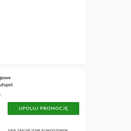
igowe
utspot
a
UPOLUJ PROMOCJĘ
100% ZAKOŃCZONE POWODZENIEM