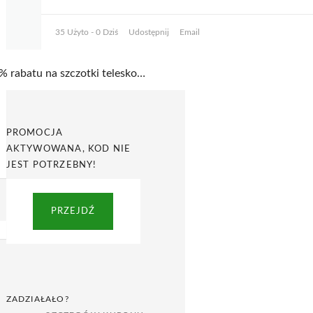
35 Użyto - 0 Dziś
Udostępnij
Email
30% rabatu na szczotki teleskopowe z wyprzedaży w Outspot
PROMOCJA
AKTYWOWANA, KOD NIE
JEST POTRZEBNY!
PRZEJDŹ
ZADZIAŁAŁO?