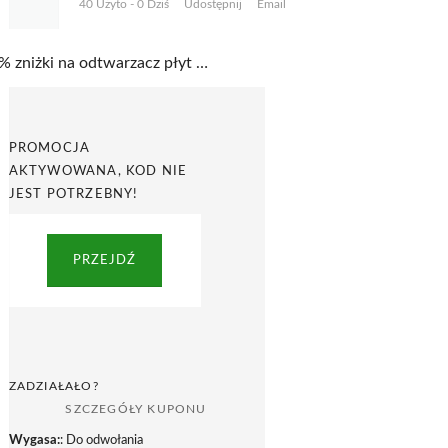
40 Użyto - 0 Dziś
Udostępnij
Email
35% zniżki na odtwarzacz płyt winylowych w promocji w Outspot
PROMOCJA
AKTYWOWANA, KOD NIE
JEST POTRZEBNY!
PRZEJDŹ
ZADZIAŁAŁO?
SZCZEGÓŁY KUPONU
Wygasa:
: Do odwołania