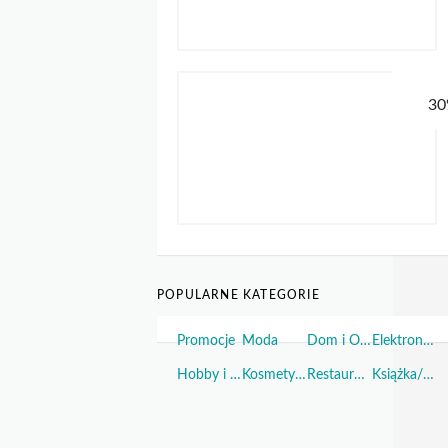
POPULARNE KATEGORIE
Promocje
Moda
Dom i Ogród
Elektronika
Hobby i Sport
Kosmetyki i Perfumy
Restauracje i Żywność
Książka/Muzyka/Film