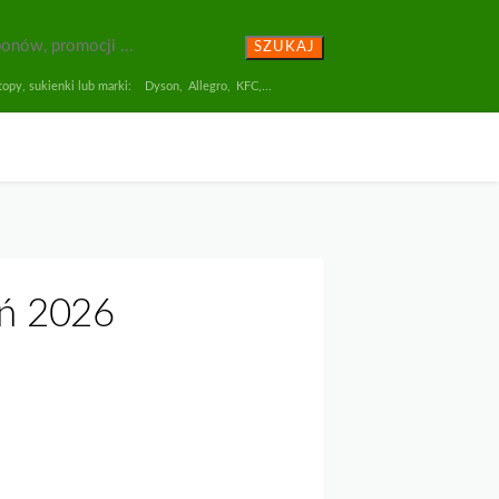
SZUKAJ
opy, sukienki lub marki:
Dyson
,
Allegro
,
KFC
,...
eń 2026