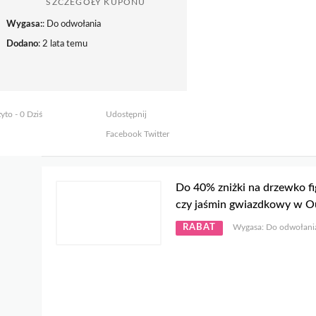
SZCZEGÓŁY KUPONU
Wygasa:
: Do odwołania
Dodano
: 2 lata temu
yto - 0 Dziś
Udostępnij
Facebook
Twitter
Do 40% zniżki na drzewko f
czy jaśmin gwiazdkowy w O
RABAT
Wygasa: Do odwołani