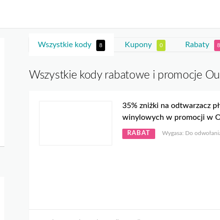
Wszystkie kody
Kupony
Rabaty
8
0
8
Wszystkie kody rabatowe i promocje Ou
35% zniżki na odtwarzacz pł
winylowych w promocji w 
RABAT
Wygasa: Do odwołani