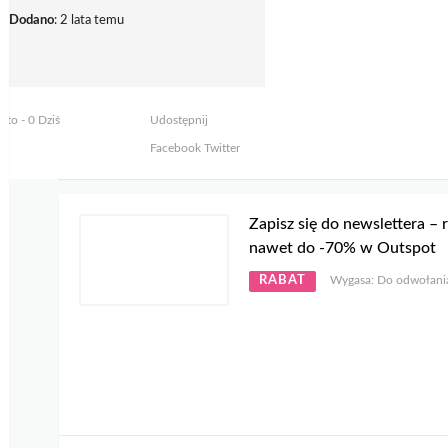
Dodano
: 2 lata temu
yto - 0 Dziś
Udostępnij
Facebook
Twitter
Zapisz się do newslettera – 
nawet do -70% w Outspot
RABAT
Wygasa: Do odwołani