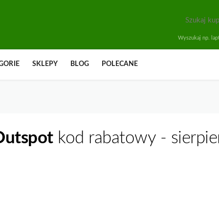
Wyszukaj np. lapt
GORIE
SKLEPY
BLOG
POLECANE
Outspot
kod rabatowy - sierpi