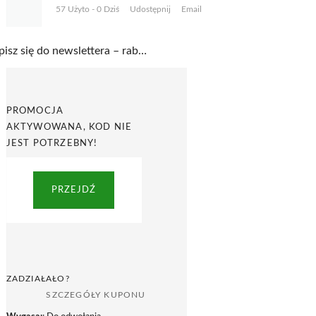
57 Użyto - 0 Dziś
Udostępnij
Email
Zapisz się do newslettera – rabaty nawet do -70% w Outspot
PROMOCJA
AKTYWOWANA, KOD NIE
JEST POTRZEBNY!
PRZEJDŹ
ZADZIAŁAŁO?
SZCZEGÓŁY KUPONU