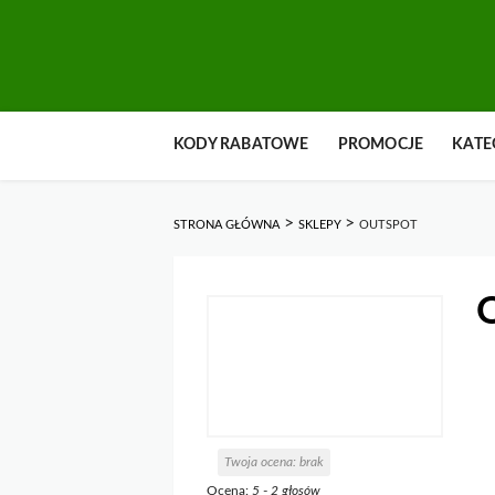
Przejdź
KODY RABATOWE
PROMOCJE
KATE
do
zawartości
>
>
STRONA GŁÓWNA
SKLEPY
OUTSPOT
Twoja ocena:
brak
Ocena:
5
-
2
głosów