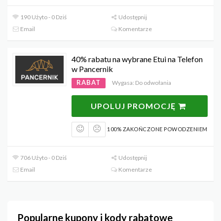
190 Użyto - 0 Dziś
Udostępnij
Email
Komentarze
40% rabatu na wybrane Etui na Telefon
w Pancernik
RABAT
Wygasa: Do odwołania
UPOLUJ PROMOCJĘ
100% ZAKOŃCZONE POWODZENIEM
706 Użyto - 0 Dziś
Udostępnij
Email
Komentarze
Popularne kupony i kody rabatowe