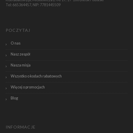
Tel: 665364457, NIP: 7781445509
POCZYTAJ
O nas
Nasz zespół
Nasza misja
Wszystko o kodach rabatowych
Więcej o promocjach
Blog
INFORMACJE