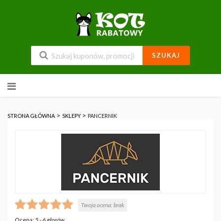
SZUKAJ
Przejdź
do
zawartości
>
>
STRONA GŁÓWNA
SKLEPY
PANCERNIK
Twoja ocena:
brak
Ocena:
5
-
6
głosów