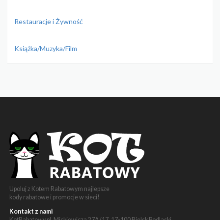
Restauracje i Żywność
Książka/Muzyka/Film
Upoluj z Kotem Rabatowym najlepsze
kody rabatowe i promocje w sieci!
Kontakt z nami
KotRabatowy.pl, Mickiewicza 27A/17, 17-100 Bielsk Podlaski