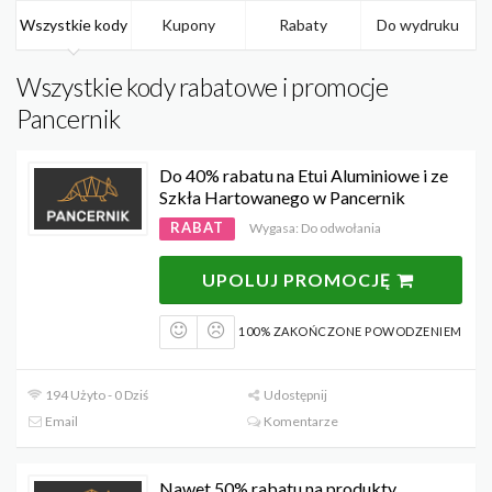
Wszystkie kody
Kupony
Rabaty
Do wydruku
Wszystkie kody rabatowe i promocje
Pancernik
Do 40% rabatu na Etui Aluminiowe i ze
Szkła Hartowanego w Pancernik
RABAT
Wygasa: Do odwołania
UPOLUJ PROMOCJĘ
100% ZAKOŃCZONE POWODZENIEM
194 Użyto - 0 Dziś
Udostępnij
Email
Komentarze
Nawet 50% rabatu na produkty