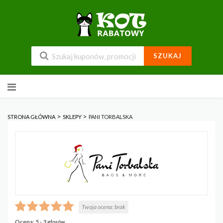
SZUKAJ
Przejdź
do
zawartości
>
>
STRONA GŁÓWNA
SKLEPY
PANI TORBALSKA
Twoja ocena:
brak
Ocena:
5
-
3
głosów