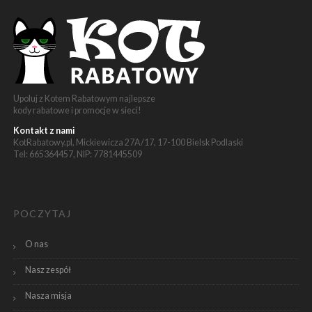
Upoluj z Kotem Rabatowym najlepsze
kody rabatowe i promocje w sieci!
Kontakt z nami
KotRabatowy.pl, Mickiewicza 27A/17, 17-100 Bielsk Podlaski
Tel: 665364457, NIP: 7781445509
POCZYTAJ
O nas
Nasz zespół
Nasza misja