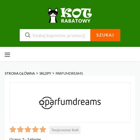
SZUKAJ
Przejdź
do
zawartości
>
>
STRONA GŁÓWNA
SKLEPY
PARFUMDREAMS
Twoja ocena:
brak
Ocena:
5
-
3
głosów