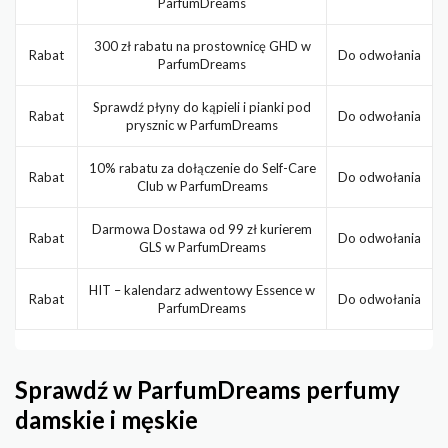
ParfumDreams
300 zł rabatu na prostownicę GHD w
Rabat
Do odwołania
ParfumDreams
Sprawdź płyny do kąpieli i pianki pod
Rabat
Do odwołania
prysznic w ParfumDreams
10% rabatu za dołączenie do Self-Care
Rabat
Do odwołania
Club w ParfumDreams
Darmowa Dostawa od 99 zł kurierem
Rabat
Do odwołania
GLS w ParfumDreams
HIT – kalendarz adwentowy Essence w
Rabat
Do odwołania
ParfumDreams
Sprawdź w ParfumDreams perfumy
damskie i męskie