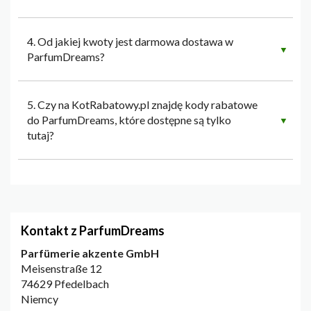
4. Od jakiej kwoty jest darmowa dostawa w
▼
ParfumDreams?
5. Czy na KotRabatowy.pl znajdę kody rabatowe
do ParfumDreams, które dostępne są tylko
▼
tutaj?
Kontakt z ParfumDreams
Parfümerie akzente GmbH
Meisenstraße 12
74629 Pfedelbach
Niemcy