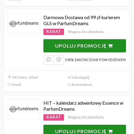
Darmowa Dostawa od 99 zł kurierem
GLS w ParfumDreams
RABAT
Wygasa: Do odwołania
UPOLUJ PROMOCJĘ
100% ZAKOŃCZONE POWODZENIEM
39 Użyto - 0 Dziś
Udostępnij
Email
Komentarze
HIT – kalendarz adwentowy Essence w
ParfumDreams
RABAT
Wygasa: Do odwołania
UPOLUJ PROMOCJĘ