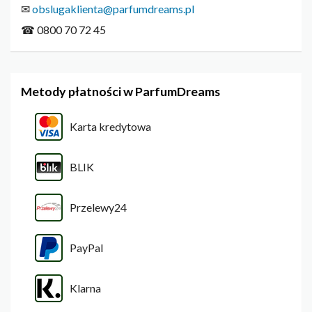
✉
obslugaklienta@parfumdreams.pl
☎ 0800 70 72 45
Metody płatności w ParfumDreams
Karta kredytowa
BLIK
Przelewy24
PayPal
Klarna