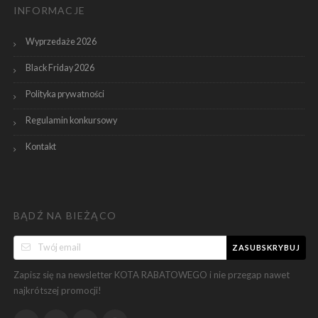
INFORMACJE
Wyprzedaże 2026
Black Friday 2026
Polityka prywatności
Regulamin konkursowy
Kontakt
BĄDŹ NA BIEŻĄCO
ZASUBSKRYBUJ
Zapisz się na newsletter KOTA RABATOWEGO i nie przegap nawet
najkrótszej promocji!