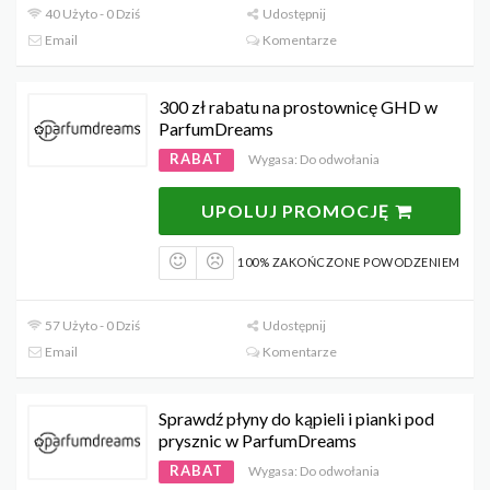
40 Użyto - 0 Dziś
Udostępnij
Email
Komentarze
300 zł rabatu na prostownicę GHD w
ParfumDreams
RABAT
Wygasa: Do odwołania
UPOLUJ PROMOCJĘ
100% ZAKOŃCZONE POWODZENIEM
57 Użyto - 0 Dziś
Udostępnij
Email
Komentarze
Sprawdź płyny do kąpieli i pianki pod
prysznic w ParfumDreams
RABAT
Wygasa: Do odwołania