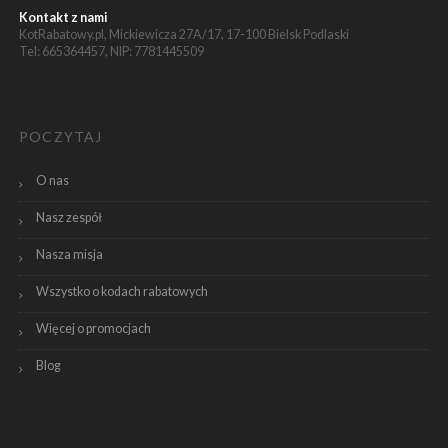
Kontakt z nami
KotRabatowy.pl, Mickiewicza 27A/17, 17-100 Bielsk Podlaski
Tel: 665364457, NIP: 7781445509
POCZYTAJ
O nas
Nasz zespół
Nasza misja
Wszystko o kodach rabatowych
Więcej o promocjach
Blog