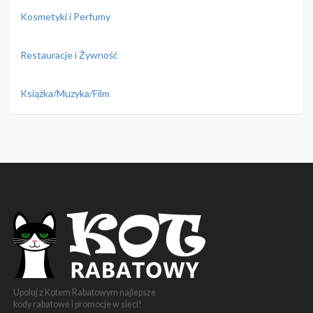
Kosmetyki i Perfumy
Restauracje i Żywność
Książka/Muzyka/Film
Upoluj z Kotem Rabatowym najlepsze
kody rabatowe i promocje w sieci!