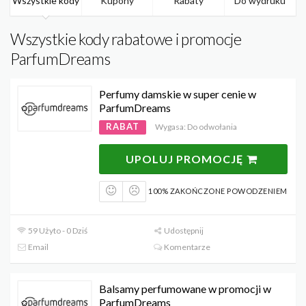
Wszystkie kody
Kupony
Rabaty
Do wydruku
Wszystkie kody rabatowe i promocje
ParfumDreams
Perfumy damskie w super cenie w
ParfumDreams
RABAT
Wygasa: Do odwołania
UPOLUJ PROMOCJĘ
100% ZAKOŃCZONE POWODZENIEM
59 Użyto - 0 Dziś
Udostępnij
Email
Komentarze
Balsamy perfumowane w promocji w
ParfumDreams