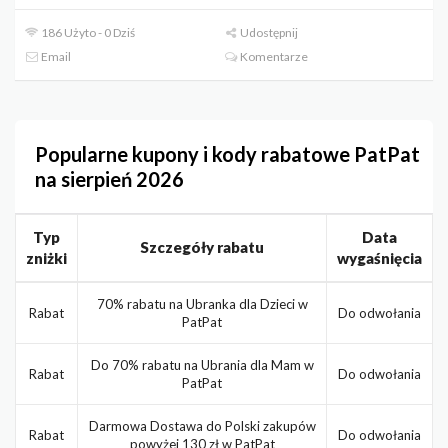
186 Użyto - 0 Dziś
Udostępnij
Email
Komentarze
Popularne kupony i kody rabatowe PatPat
na sierpień 2026
Typ
Data
Szczegóły rabatu
zniżki
wygaśnięcia
70% rabatu na Ubranka dla Dzieci w
Rabat
Do odwołania
PatPat
Do 70% rabatu na Ubrania dla Mam w
Rabat
Do odwołania
PatPat
Darmowa Dostawa do Polski zakupów
Rabat
Do odwołania
powyżej 130 zł w PatPat