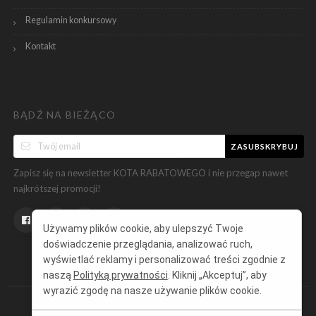
Regulamin konkursowy
Kontakt
BĄDŹ NA BIEŻĄCO
ZASUBSKRYBUJ
Zapisz się na newsletter KOTA RABATOWEGO i nie przegap nawet
najkrótszej promocji!
Używamy plików cookie, aby ulepszyć Twoje
doświadczenie przeglądania, analizować ruch,
wyświetlać reklamy i personalizować treści zgodnie z
naszą
Polityką prywatności
. Kliknij „Akceptuj”, aby
wyrazić zgodę na nasze używanie plików cookie.