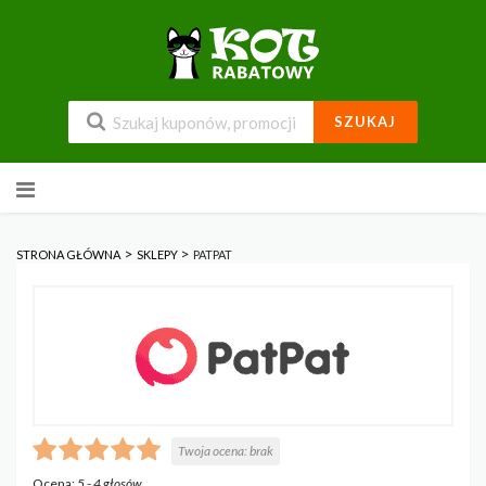
SZUKAJ
Przejdź
do
zawartości
>
>
STRONA GŁÓWNA
SKLEPY
PATPAT
Twoja ocena:
brak
Ocena:
5
-
4
głosów