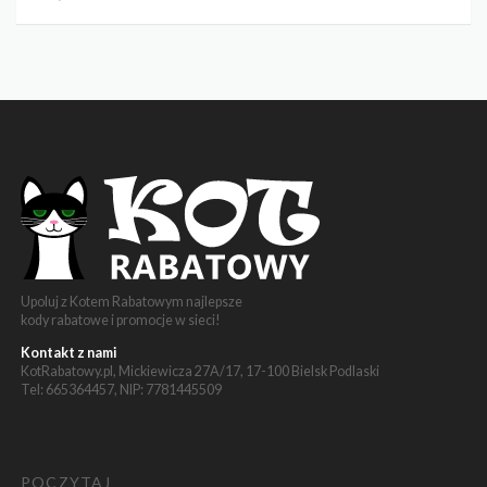
Upoluj z Kotem Rabatowym najlepsze
kody rabatowe i promocje w sieci!
Kontakt z nami
KotRabatowy.pl, Mickiewicza 27A/17, 17-100 Bielsk Podlaski
Tel: 665364457, NIP: 7781445509
POCZYTAJ