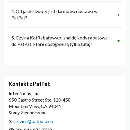
4. Od jakiej kwoty jest darmowa dostawa w
▼
PatPat?
5. Czy na KotRabatowy.pl znajdę kody rabatowe
▼
do PatPat, które dostępne są tylko tutaj?
Kontakt z PatPat
Interfocus, Inc.
650 Castro Street Ste. 120-458
Mountain View, CA 94041
Stany Zjednoczone
✉
service@patpat.com
☎ 001 844 972 8728