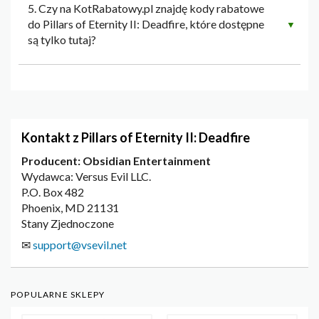
5. Czy na KotRabatowy.pl znajdę kody rabatowe
do Pillars of Eternity II: Deadfire, które dostępne
▼
są tylko tutaj?
Kontakt z Pillars of Eternity II: Deadfire
Producent: Obsidian Entertainment
Wydawca: Versus Evil LLC.
P.O. Box 482
Phoenix, MD 21131
Stany Zjednoczone
✉
support@vsevil.net
POPULARNE SKLEPY