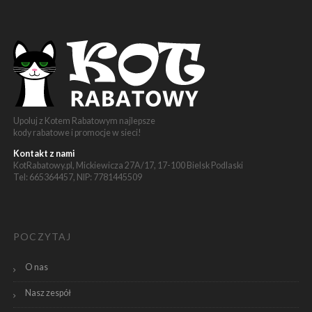
Upoluj z Kotem Rabatowym najlepsze
kody rabatowe i promocje w sieci!
Kontakt z nami
KotRabatowy.pl, Mickiewicza 27A/17, 17-100 Bielsk Podlaski
Tel: 665364457, NIP: 7781445509
POCZYTAJ
O nas
Nasz zespół