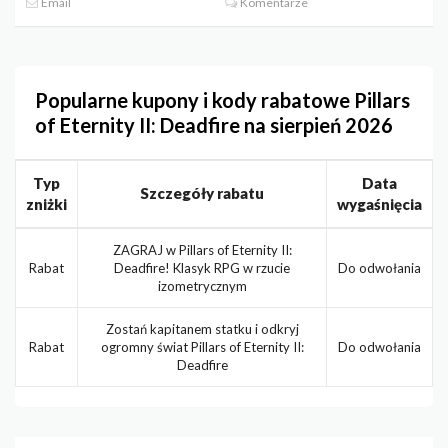
Email
Komentarze
Popularne kupony i kody rabatowe Pillars
of Eternity II: Deadfire na sierpień 2026
Typ
Data
Szczegóły rabatu
zniżki
wygaśnięcia
ZAGRAJ w Pillars of Eternity II:
Rabat
Deadfire! Klasyk RPG w rzucie
Do odwołania
izometrycznym
Zostań kapitanem statku i odkryj
Rabat
ogromny świat Pillars of Eternity II:
Do odwołania
Deadfire