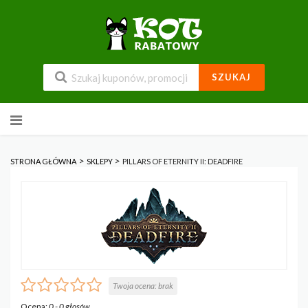
SZUKAJ
Przejdź
do
zawartości
>
>
STRONA GŁÓWNA
SKLEPY
PILLARS OF ETERNITY II: DEADFIRE
Twoja ocena:
brak
Ocena:
0
-
0
głosów