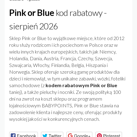
Pink or Blue
kod rabatowy -
sierpień 2026
Sklep Pink or Blue to wyjątkowe miejsce, które od 2012
roku służy rodzicom i ich pociechom w Polsce oraz w
wielu innych krajach europejskich, takich jak Niemcy,
Holandia, Dania, Austria, Francja, Czechy, Szwecja,
Szwajcaria, Włochy, Finlandia, Belgia, Hiszpania i
Norwegia. Sklep oferuje szeroką gamę produktów dla
dzieci i niemowląt, w tym unikalne zabawki, wózki, foteliki
samochodowe (z
kodem rabatowym Pink or Blue
taniej), a także pieluchy i nocniki. Ze swoją polityką 100
dni na zwrot na koszt sklepu oraz programem
lojalnościowym BABYPOINTS, Pink or Blue stawia na
zadowolenie klienta i najlepsze ceny, oferując produkty
wysokiej jakości w konkurencyjnych cenach.
Facebook
Twitter
Google+
Pinterest