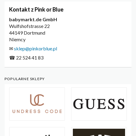
Kontakt z Pink or Blue
babymarkt.de GmbH
Wulfshofstrasse 22
44149 Dortmund
Niemcy
✉
sklep@pinkorblue.pl
☎ 22 524 41 83
POPULARNE SKLEPY