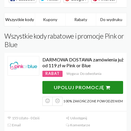
Wszystkie kody
Kupony
Rabaty
Do wydruku
Wszystkie kody rabatowe i promocje Pink or
Blue
DARMOWA DOSTAWA zamówienia już
od 119 zł w Pink or Blue
RABAT
Wygasa: Do odwołania
UPOLUJ PROMOCJĘ
100% ZAKOŃCZONE POWODZENIEM
155 Użyto - 0 Dziś
Udostępnij
Email
Komentarze