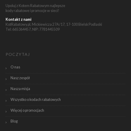
Upoluj z Kotem Rabatowym najlepsze
kody rabatowe i promocje w sieci!
Kontakt z nami
KotRabatowy.pl, Mickiewicza 27A/17, 17-100 Bielsk Podlaski
Tel: 665364457, NIP: 7781445509
POCZYTAJ
O nas
Nasz zespół
Nasza misja
Wszystko o kodach rabatowych
Więcej o promocjach
Blog