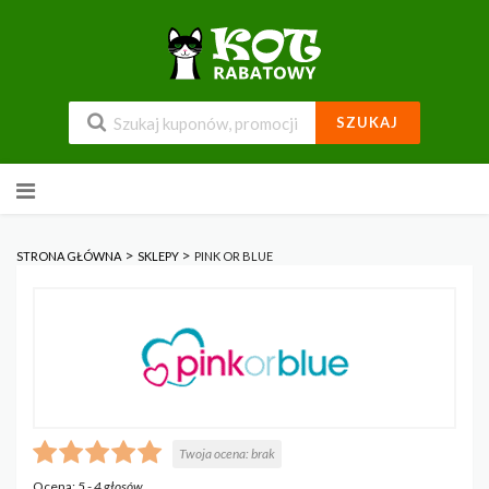
SZUKAJ
Przejdź
do
zawartości
>
>
STRONA GŁÓWNA
SKLEPY
PINK OR BLUE
Twoja ocena:
brak
Ocena:
5
-
4
głosów