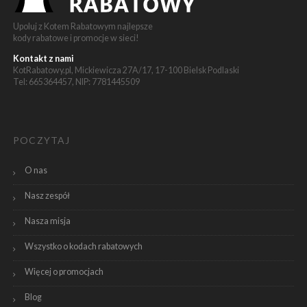
Upoluj z Kotem Rabatowym najlepsze
kody rabatowe i promocje w sieci!
Kontakt z nami
KotRabatowy.pl, Mickiewicza 27A/17, 17-100 Bielsk Podlaski
Tel: 665364457, NIP: 7781445509
POCZYTAJ
O nas
Nasz zespół
Nasza misja
Wszystko o kodach rabatowych
Więcej o promocjach
Blog