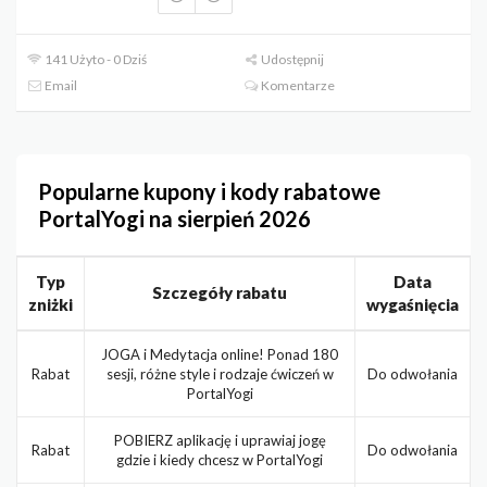
141 Użyto - 0 Dziś
Udostępnij
Email
Komentarze
Popularne kupony i kody rabatowe
PortalYogi na sierpień 2026
Typ
Data
Szczegóły rabatu
zniżki
wygaśnięcia
JOGA i Medytacja online! Ponad 180
Rabat
sesji, różne style i rodzaje ćwiczeń w
Do odwołania
PortalYogi
POBIERZ aplikację i uprawiaj jogę
Rabat
Do odwołania
gdzie i kiedy chcesz w PortalYogi