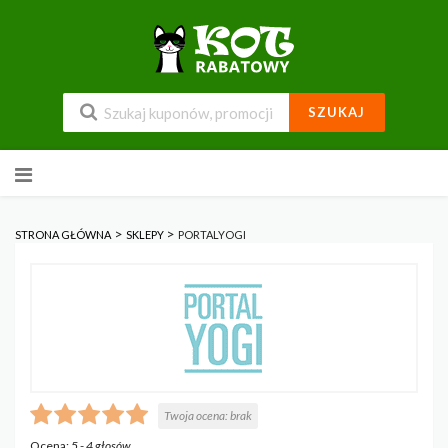
SZUKAJ
Przejdź
do
zawartości
>
>
STRONA GŁÓWNA
SKLEPY
PORTALYOGI
Twoja ocena:
brak
Ocena:
5
-
4
głosów