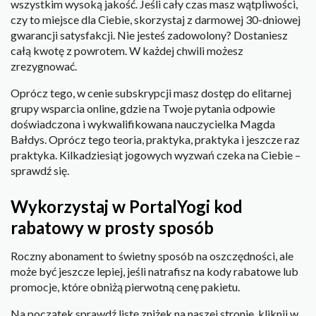
wszystkim wysoką jakość. Jeśli cały czas masz wątpliwości,
czy to miejsce dla Ciebie, skorzystaj z darmowej 30-dniowej
gwarancji satysfakcji. Nie jesteś zadowolony? Dostaniesz
całą kwotę z powrotem. W każdej chwili możesz
zrezygnować.
Oprócz tego, w cenie subskrypcji masz dostęp do elitarnej
grupy wsparcia online, gdzie na Twoje pytania odpowie
doświadczona i wykwalifikowana nauczycielka Magda
Bałdys. Oprócz tego teoria, praktyka, praktyka i jeszcze raz
praktyka. Kilkadziesiąt jogowych wyzwań czeka na Ciebie –
sprawdź się.
Wykorzystaj w PortalYogi kod
rabatowy w prosty sposób
Roczny abonament to świetny sposób na oszczędności, ale
może być jeszcze lepiej, jeśli natrafisz na kody rabatowe lub
promocje, które obniżą pierwotną cenę pakietu.
Na początek sprawdź listę zniżek na naszej stronie, kliknij w