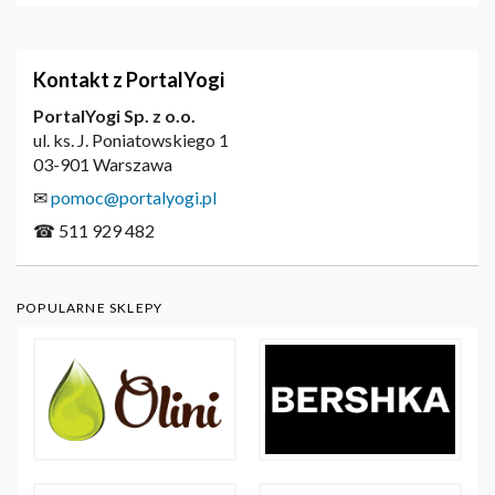
Kontakt z PortalYogi
PortalYogi Sp. z o.o.
ul. ks. J. Poniatowskiego 1
03-901 Warszawa
✉
pomoc@portalyogi.pl
☎ 511 929 482
POPULARNE SKLEPY