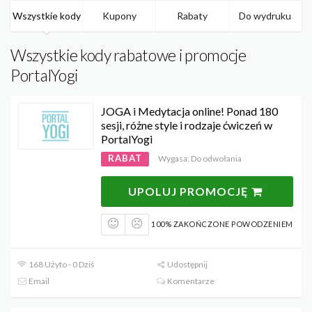
Wszystkie kody
Kupony
Rabaty
Do wydruku
Wszystkie kody rabatowe i promocje
PortalYogi
JOGA i Medytacja online! Ponad 180
sesji, różne style i rodzaje ćwiczeń w
PortalYogi
RABAT
Wygasa: Do odwołania
UPOLUJ PROMOCJĘ
100% ZAKOŃCZONE POWODZENIEM
168 Użyto - 0 Dziś
Udostępnij
Email
Komentarze