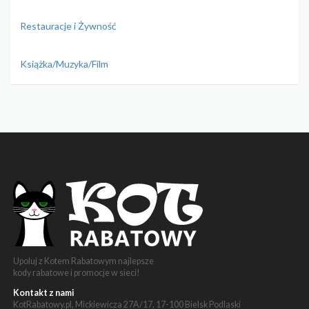
Restauracje i Żywność
Książka/Muzyka/Film
Upoluj z Kotem Rabatowym najlepsze
kody rabatowe i promocje w sieci!
Kontakt z nami
KotRabatowy.pl, Mickiewicza 27A/17, 17-100 Bielsk Podlaski