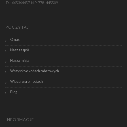
Tel: 665364457, NIP: 7781445509
POCZYTAJ
O nas
Nasz zespół
Nasza misja
Wszystko o kodach rabatowych
Więcej o promocjach
Blog
INFORMACJE