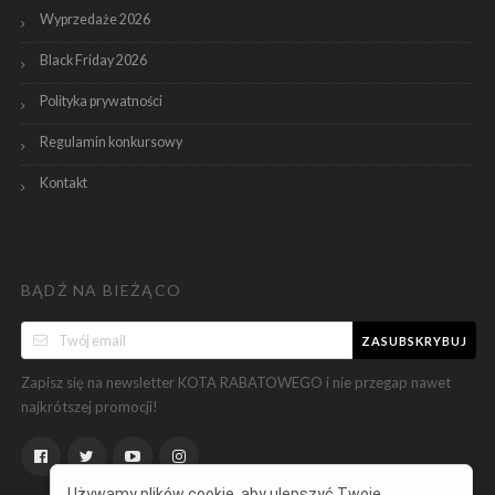
Wyprzedaże 2026
Black Friday 2026
Polityka prywatności
Regulamin konkursowy
Kontakt
BĄDŹ NA BIEŻĄCO
ZASUBSKRYBUJ
Zapisz się na newsletter KOTA RABATOWEGO i nie przegap nawet
najkrótszej promocji!
Używamy plików cookie, aby ulepszyć Twoje