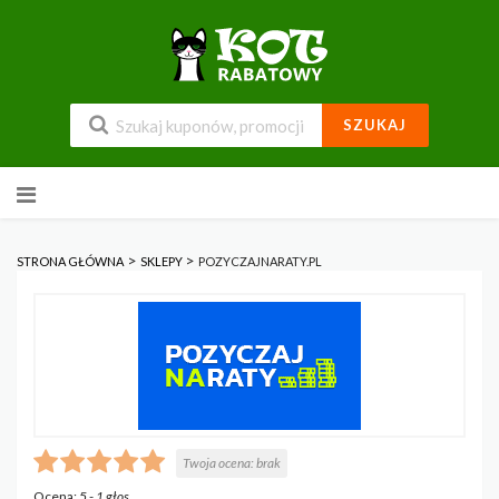
SZUKAJ
Przejdź
do
zawartości
>
>
STRONA GŁÓWNA
SKLEPY
POZYCZAJNARATY.PL
Twoja ocena:
brak
Ocena:
5
-
1
głos