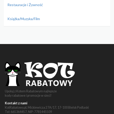
Restauracje i Żywność
Książka/Muzyka/Film
Upoluj z Kotem Rabatowym najlepsze
kody rabatowe i promocje w sieci!
Kontakt z nami
KotRabatowy.pl, Mickiewicza 27A/17, 17-100 Bielsk Podlaski
Tel: 665364457, NIP: 7781445509