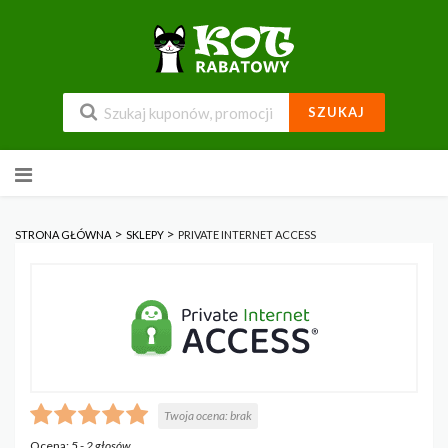
SZUKAJ
Przejdź
do
zawartości
>
>
STRONA GŁÓWNA
SKLEPY
PRIVATE INTERNET ACCESS
Twoja ocena:
brak
Ocena:
5
-
2
głosów