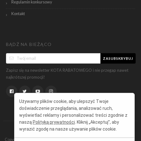
Regulamin konkursowy
Kontakt
BĄDŹ NA BIEŻĄCO
ZASUBSKRYBUJ
Zapisz się na newsletter KOTA RABATOWEGO i nie przegap nawet
najkrótszej promocji!
Używamy plików cookie, aby ulepszyć Twoje
doświadczenie przeglądania, analizować ruch,
wyświetlać reklamy i personalizować treści zgodnie z
naszą
Polityką prywatności
. Kliknij „Akceptuj”, aby
wyrazić zgodę na nasze używanie plików cookie.
Copyright ©
KotRabatowy.pl
Wszelkie prawa zastrzeżone.