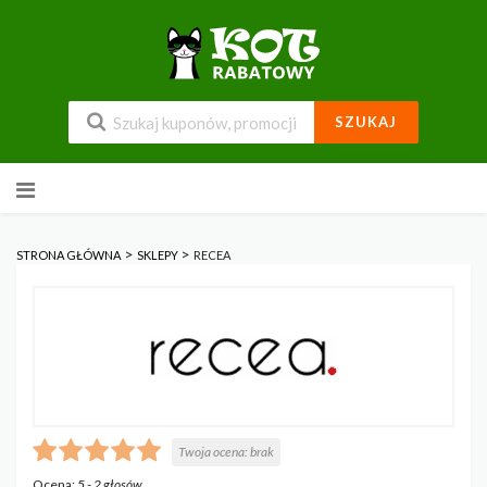
SZUKAJ
Przejdź
do
zawartości
>
>
STRONA GŁÓWNA
SKLEPY
RECEA
Twoja ocena:
brak
Ocena:
5
-
2
głosów