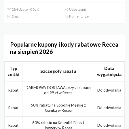
284 Użyto - 0 Dziś
Udostępnij
Email
Komentarze
Popularne kupony i kody rabatowe Recea
na sierpień 2026
Typ
Data
Szczegóły rabatu
zniżki
wygaśnięcia
DARMOWA DOSTAWA przy zakupach
Rabat
Do odwołania
od 99 zł w Recea
50% rabatu na Spodnie Męskie z
Rabat
Do odwołania
Gumką w Recea
60% rabatu na Koszulki, Bluzy i
Rabat
Do odwołania
Joggery w Recea