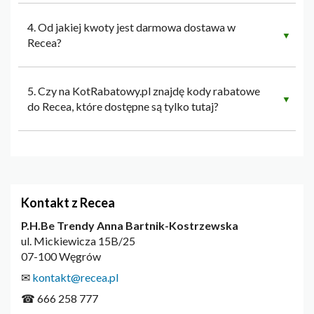
4. Od jakiej kwoty jest darmowa dostawa w
▼
Recea?
5. Czy na KotRabatowy.pl znajdę kody rabatowe
▼
do Recea, które dostępne są tylko tutaj?
Kontakt z Recea
P.H.Be Trendy Anna Bartnik-Kostrzewska
ul. Mickiewicza 15B/25
07-100 Węgrów
✉
kontakt@recea.pl
☎ 666 258 777