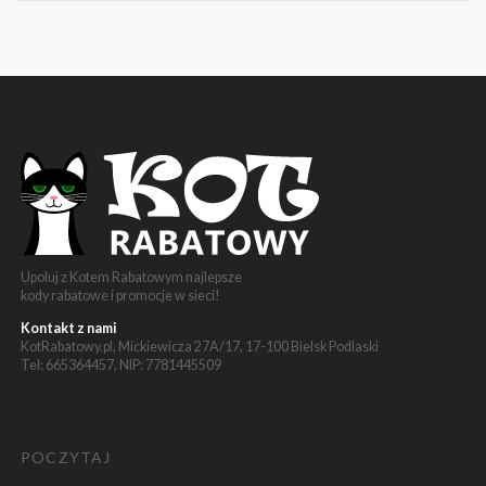
Upoluj z Kotem Rabatowym najlepsze
kody rabatowe i promocje w sieci!
Kontakt z nami
KotRabatowy.pl, Mickiewicza 27A/17, 17-100 Bielsk Podlaski
Tel: 665364457, NIP: 7781445509
POCZYTAJ