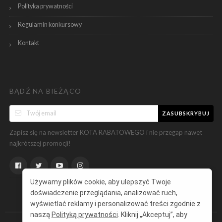
Polityka prywatności
Regulamin konkursowy
Kontakt
BĄDŹ NA BIEŻĄCO
ZASUBSKRYBUJ
Zapisz się na newsletter KOTA RABATOWEGO i nie przegap nawet
najkrótszej promocji!
Używamy plików cookie, aby ulepszyć Twoje
doświadczenie przeglądania, analizować ruch,
wyświetlać reklamy i personalizować treści zgodnie z
naszą
Polityką prywatności
. Kliknij „Akceptuj”, aby