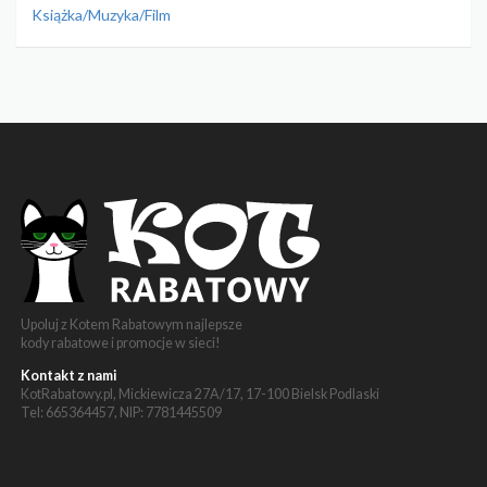
Książka/Muzyka/Film
Upoluj z Kotem Rabatowym najlepsze
kody rabatowe i promocje w sieci!
Kontakt z nami
KotRabatowy.pl, Mickiewicza 27A/17, 17-100 Bielsk Podlaski
Tel: 665364457, NIP: 7781445509