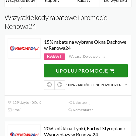
Wszystkie kody
Kupony
Rabaty
Do wydruku
Wszystkie kody rabatowe i promocje
Renowa24
15% rabatu na wybrane Okna Dachowe
w Renowa24
RABAT
Wygasa: Do odwołania
UPOLUJ PROMOCJĘ
100% ZAKOŃCZONE POWODZENIEM
129 Użyto - 0 Dziś
Udostępnij
Email
Komentarze
20% zniżki na Tynki, Farby i Styropian z
Wyprzedaży w Renowa24