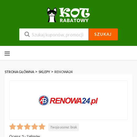
SZUKAJ
Przejdź
do
zawartości
>
>
STRONA GŁÓWNA
SKLEPY
RENOWA24
Twoja ocena:
brak
Ocena:
5
-
2
głosów