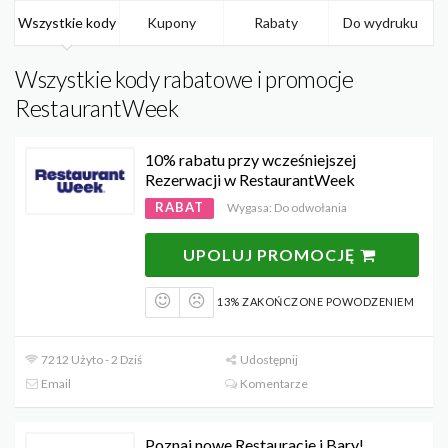
Wszystkie kody
Kupony
Rabaty
Do wydruku
Wszystkie kody rabatowe i promocje
RestaurantWeek
10% rabatu przy wcześniejszej
Rezerwacji w RestaurantWeek
RABAT
Wygasa: Do odwołania
UPOLUJ PROMOCJĘ
13% ZAKOŃCZONE POWODZENIEM
7212 Użyto - 2 Dziś
Udostępnij
Email
Komentarze
Poznaj nowe Restauracje i Bary!