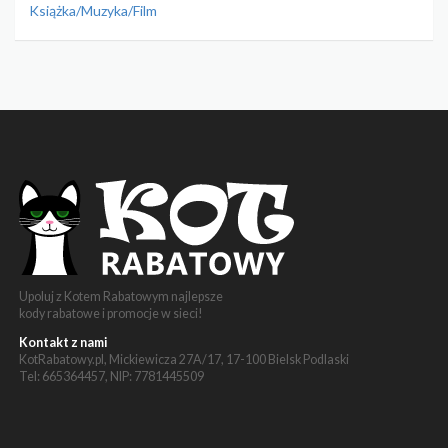
Książka/Muzyka/Film
Upoluj z Kotem Rabatowym najlepsze
kody rabatowe i promocje w sieci!
Kontakt z nami
KotRabatowy.pl, Mickiewicza 27A/17, 17-100 Bielsk Podlaski
Tel: 665364457, NIP: 7781445509