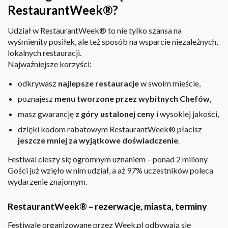
RestaurantWeek®?
Udział w RestaurantWeek® to nie tylko szansa na
wyśmienity posiłek, ale też sposób na wsparcie niezależnych,
lokalnych restauracji.
Najważniejsze korzyści:
odkrywasz
najlepsze restauracje
w swoim mieście,
poznajesz
menu tworzone przez wybitnych Chefów
,
masz gwarancję
z góry ustalonej ceny
i wysokiej jakości,
dzięki kodom rabatowym RestaurantWeek® płacisz
jeszcze mniej za wyjątkowe doświadczenie
.
Festiwal cieszy się ogromnym uznaniem – ponad 2 miliony
Gości już wzięło w nim udział, a aż 97% uczestników poleca
wydarzenie znajomym.
RestaurantWeek® – rezerwacje, miasta, terminy
Festiwale organizowane przez Week.pl odbywają się