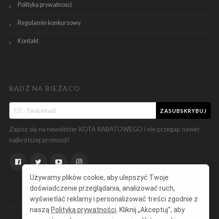
Polityka prywatności
Regulamin konkursowy
Kontakt
BĄDŹ NA BIEŻĄCO
ZASUBSKRYBUJ
Zapisz się na newsletter KOTA RABATOWEGO i nie przegap nawet
najkrótszej promocji!
Używamy plików cookie, aby ulepszyć Twoje
doświadczenie przeglądania, analizować ruch,
wyświetlać reklamy i personalizować treści zgodnie z
naszą
Polityką prywatności
. Kliknij „Akceptuj”, aby