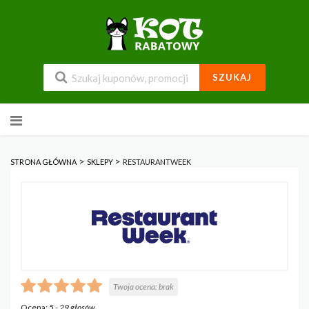
SZUKAJ
Przejdź
do
zawartości
>
>
STRONA GŁÓWNA
SKLEPY
RESTAURANTWEEK
Twoja ocena:
brak
Ocena:
5
-
29
głosów