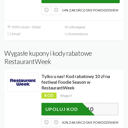
14% ZAKOŃCZONE POWODZENIEM
3391 Użyto - 0 Dziś
Udostępnij
Email
Komentarze
Wygasłe kupony i kody rabatowe
RestaurantWeek
Tylko u nas! Kod rabatowy 10 zł na
festiwal Foodie Season w
RestaurantWeek
KOD
Wygasł
KOT2610
UPOLUJ KOD
42% ZAKOŃCZONE POWODZENIEM