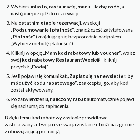
Wybierz
miasto
,
restaurację
,
menu
i
liczbę osób
, a
następnie przejdź do rezerwacji.
Na
ostatnim etapie rezerwacji
, w sekcji
„Podsumowanie i płatność”
, znajdź część zatytułowaną
„Płatność”
(znajdującą się bezpośrednio nad polem
„Wybierz metodę płatności”).
Kliknij w opcję
„Mam kod rabatowy lub voucher”
, wpisz
swój
kod rabatowy RestaurantWeek®
i kliknij
przycisk
„Dodaj”
.
Jeśli pojawi się komunikat
„Zapisz się na newsletter, by
móc użyć kodu rabatowego”
, zaakceptuj go, aby kod
został aktywowany.
Po zatwierdzeniu,
naliczony rabat
automatycznie pojawi
się nad sumą do zapłacenia.
Dzięki temu kod rabatowy zostanie prawidłowo
zastosowany, a Twoja rezerwacja zostanie obniżona zgodnie
z obowiązującą promocją.