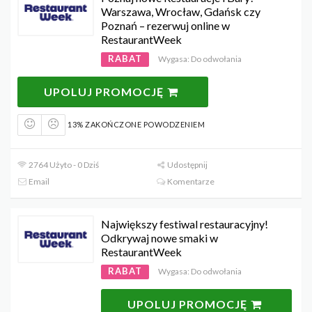
Warszawa, Wrocław, Gdańsk czy
Poznań – rezerwuj online w
RestaurantWeek
RABAT
Wygasa: Do odwołania
UPOLUJ PROMOCJĘ
13% ZAKOŃCZONE POWODZENIEM
2764 Użyto - 0 Dziś
Udostępnij
Email
Komentarze
Największy festiwal restauracyjny!
Odkrywaj nowe smaki w
RestaurantWeek
RABAT
Wygasa: Do odwołania
UPOLUJ PROMOCJĘ