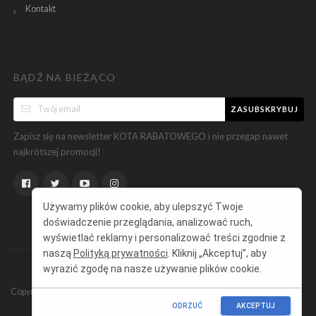
Kontakt
BĄDŹ NA BIEŻĄCO
ZASUBSKRYBUJ
Zapisz się na newsletter KOTA RABATOWEGO i nie przegap nawet
najkrótszej promocji!
Używamy plików cookie, aby ulepszyć Twoje
doświadczenie przeglądania, analizować ruch,
wyświetlać reklamy i personalizować treści zgodnie z
naszą
Polityką prywatności
. Kliknij „Akceptuj”, aby
wyrazić zgodę na nasze używanie plików cookie.
Copyright ©
KotRabatowy.pl
Wszelkie prawa zastrzeżone.
ODRZUĆ
AKCEPTUJ