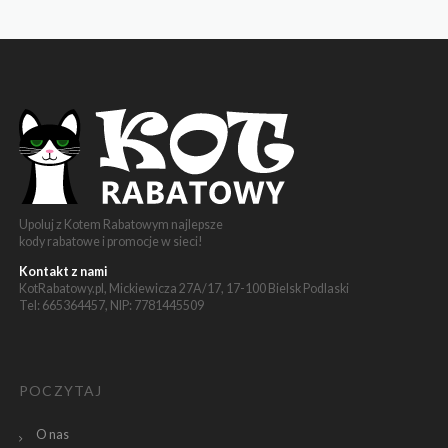
Upoluj z Kotem Rabatowym najlepsze
kody rabatowe i promocje w sieci!
Kontakt z nami
KotRabatowy.pl, Mickiewicza 27A/17, 17-100 Bielsk Podlaski
Tel: 665364457, NIP: 7781445509
POCZYTAJ
O nas