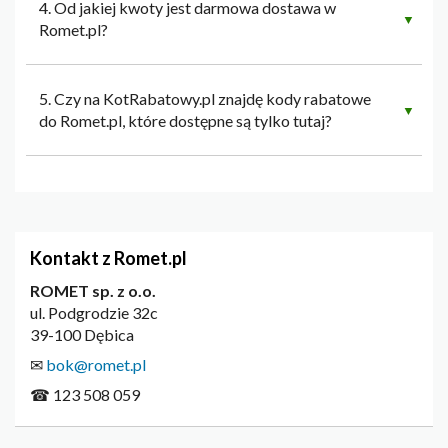
4. Od jakiej kwoty jest darmowa dostawa w
▼
Romet.pl?
5. Czy na KotRabatowy.pl znajdę kody rabatowe
▼
do Romet.pl, które dostępne są tylko tutaj?
Kontakt z Romet.pl
ROMET sp. z o.o.
ul. Podgrodzie 32c
39-100 Dębica
✉
bok@romet.pl
☎ 123 508 059