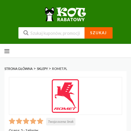
SZUKAJ
Przejdź
do
zawartości
>
>
STRONA GŁÓWNA
SKLEPY
ROMET.PL
Twoja ocena:
brak
Ocena:
5
-
3
głosów