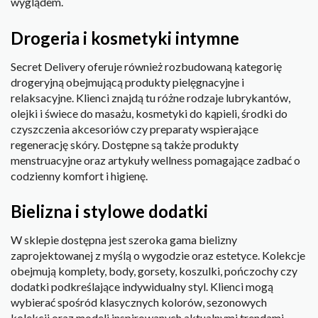
wyglądem.
Drogeria i kosmetyki intymne
Secret Delivery oferuje również rozbudowaną kategorię
drogeryjną obejmującą produkty pielęgnacyjne i
relaksacyjne. Klienci znajdą tu różne rodzaje lubrykantów,
olejki i świece do masażu, kosmetyki do kąpieli, środki do
czyszczenia akcesoriów czy preparaty wspierające
regenerację skóry. Dostępne są także produkty
menstruacyjne oraz artykuły wellness pomagające zadbać o
codzienny komfort i higienę.
Bielizna i stylowe dodatki
W sklepie dostępna jest szeroka gama bielizny
zaprojektowanej z myślą o wygodzie oraz estetyce. Kolekcje
obejmują komplety, body, gorsety, koszulki, pończochy czy
dodatki podkreślające indywidualny styl. Klienci mogą
wybierać spośród klasycznych kolorów, sezonowych
kolekcji oraz modeli inspirowanych aktualnymi trendami