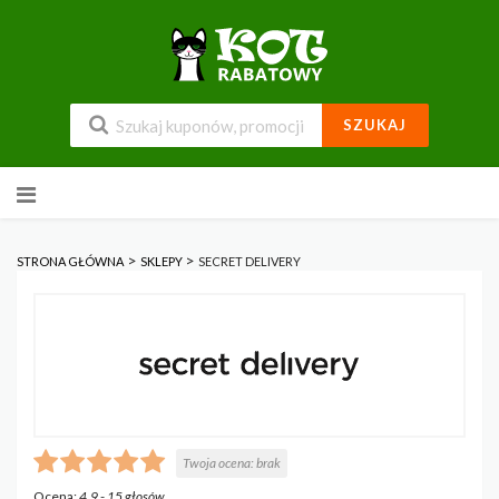
SZUKAJ
Przejdź
do
zawartości
>
>
STRONA GŁÓWNA
SKLEPY
SECRET DELIVERY
Twoja ocena:
brak
Ocena:
4.9
-
15
głosów