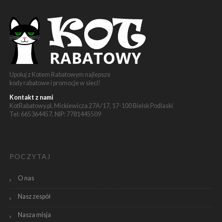
Upoluj z Kotem Rabatowym najlepsze
kody rabatowe i promocje w sieci!
Kontakt z nami
KotRabatowy.pl, Mickiewicza 27A/17, 17-100 Bielsk Podlaski
Tel: 665364457, NIP: 7781445509
POCZYTAJ
O nas
Nasz zespół
Nasza misja