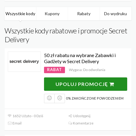
Wszystkie kody
Kupony
Rabaty
Do wydruku
Wszystkie kody rabatowe i promocje Secret
Delivery
50 zł rabatu na wybrane Zabawki i
Gadżety w Secret Delivery
RABAT
Wygasa: Do odwołania
UPOLUJ PROMOCJĘ
0% ZAKOŃCZONE POWODZENIEM
1652 Użyto - 0 Dziś
Udostępnij
Email
Komentarze