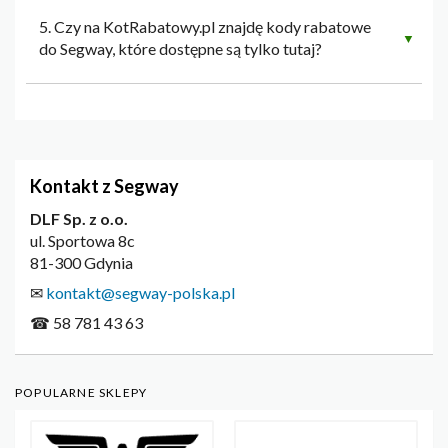
5. Czy na KotRabatowy.pl znajdę kody rabatowe
▼
do Segway, które dostępne są tylko tutaj?
Kontakt z Segway
DLF Sp. z o.o.
ul. Sportowa 8c
81-300 Gdynia
✉
kontakt@segway-polska.pl
☎ 58 781 43 63
POPULARNE SKLEPY