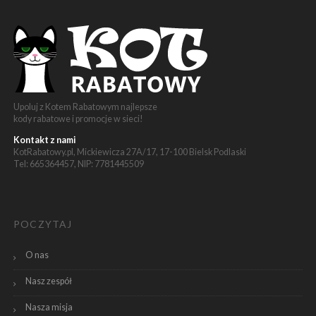
Upoluj z Kotem Rabatowym najlepsze
kody rabatowe i promocje w sieci!
Kontakt z nami
KotRabatowy.pl, Mickiewicza 27A/17, 17-100 Bielsk Podlaski
Tel: 665364457, NIP: 7781445509
POCZYTAJ
O nas
Nasz zespół
Nasza misja