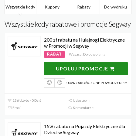
Wszystkie kody
Kupony
Rabaty
Do wydruku
Wszystkie kody rabatowe i promocje Segway
200 zł rabatu na Hulajnogi Elektryczne
w Promocji w Segway
RABAT
Wygasa: Do odwołania
UPOLUJ PROMOCJĘ
100% ZAKOŃCZONE POWODZENIEM
136 Użyto - 0 Dziś
Udostępnij
Email
Komentarze
15% rabatu na Pojazdy Elektryczne dla
Dzieci w Segway