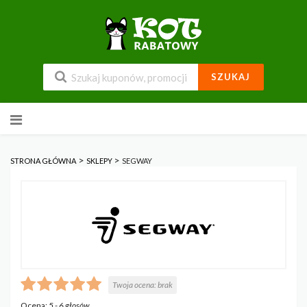
SZUKAJ
Przejdź
do
zawartości
>
>
STRONA GŁÓWNA
SKLEPY
SEGWAY
Twoja ocena:
brak
Ocena:
5
-
6
głosów