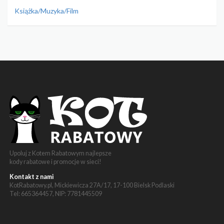
Książka/Muzyka/Film
Upoluj z Kotem Rabatowym najlepsze
kody rabatowe i promocje w sieci!
Kontakt z nami
KotRabatowy.pl, Mickiewicza 27A/17, 17-100 Bielsk Podlaski
Tel: 665364457, NIP: 7781445509