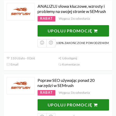
ANALIZUJ słowa kluczowe, wzrosty i
problemy na swojej stronie w SEMrush
RABAT
Wygasa: Do odwołania
UPOLUJ PROMOCJĘ
100% ZAKOŃCZONE POWODZENIEM
110 Użyto - 0 Dziś
Udostępnij
Email
Komentarze
Popraw SEO używając ponad 20
narzędzi w SEMrush
RABAT
Wygasa: Do odwołania
UPOLUJ PROMOCJĘ