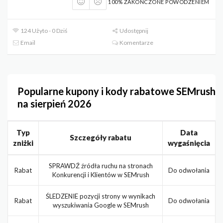
100% ZAKOŃCZONE POWODZENIEM
124 Użyto - 0 Dziś
Udostępnij
Email
Komentarze
Popularne kupony i kody rabatowe SEMrush
na sierpień 2026
Typ
Data
Szczegóły rabatu
zniżki
wygaśnięcia
SPRAWDŹ źródła ruchu na stronach
Rabat
Do odwołania
Konkurencji i Klientów w SEMrush
ŚLEDZENIE pozycji strony w wynikach
Rabat
Do odwołania
wyszukiwania Google w SEMrush