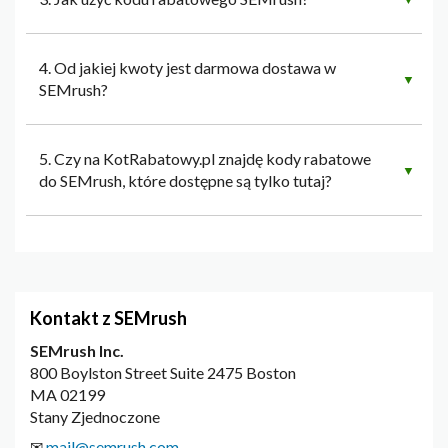
4. Od jakiej kwoty jest darmowa dostawa w
▼
SEMrush?
5. Czy na KotRabatowy.pl znajdę kody rabatowe
▼
do SEMrush, które dostępne są tylko tutaj?
Kontakt z SEMrush
SEMrush Inc.
800 Boylston Street Suite 2475 Boston
MA 02199
Stany Zjednoczone
✉
mail@semrush.com