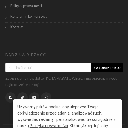
Polityka prywatności
Regulamin konkursowy
Kontakt
BĄDŹ NA BIEŻĄCO
ZASUBSKRYBUJ
Zapisz się na newsletter KOTA RABATOWEGO i nie przegap nawet
najkrótszej promocji!
Używamy plików cookie, aby ulepszyć Twoje
doświadczenie przeglądania, analizować ruch,
wyświetlać reklamy i personalizować treści zgodnie z
naszą
Polityką prywatności
. Kliknij „Akceptuj”, aby