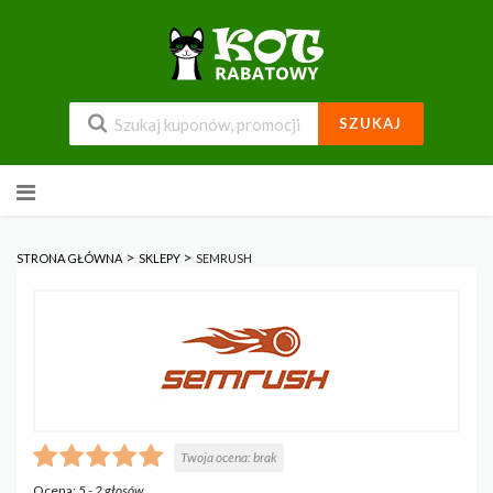
SZUKAJ
Przejdź
do
zawartości
>
>
STRONA GŁÓWNA
SKLEPY
SEMRUSH
Twoja ocena:
brak
Ocena:
5
-
2
głosów