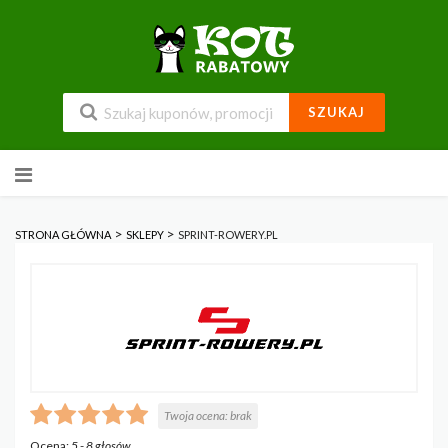
SZUKAJ
Przejdź
do
zawartości
>
>
STRONA GŁÓWNA
SKLEPY
SPRINT-ROWERY.PL
Twoja ocena:
brak
Ocena:
5
-
8
głosów