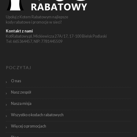
Upoluj z Kotem Rabatowym najlepsze
kody rabatowe i promocje w sieci!
Kontakt z nami
KotRabatowy.pl, Mickiewicza 27A/17, 17-100 Bielsk Podlaski
Tel: 665364457, NIP: 7781445509
POCZYTAJ
O nas
Nasz zespół
Nasza misja
Wszystko o kodach rabatowych
Więcej o promocjach