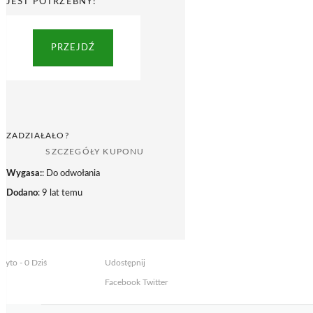
JEST POTRZEBNY!
PRZEJDŹ
ZADZIAŁAŁO?
SZCZEGÓŁY KUPONU
Wygasa:
: Do odwołania
Dodano
: 9 lat temu
żyto - 0 Dziś
Udostępnij
Facebook
Twitter