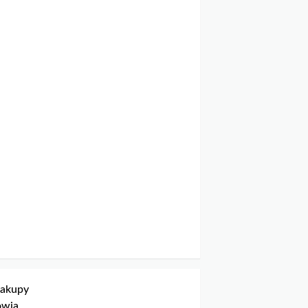
akupy
owia