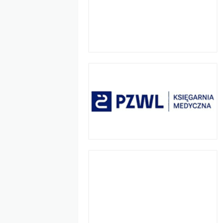
179 U