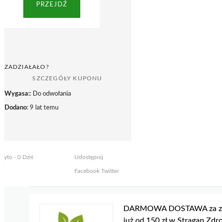
PRZEJDŹ
ZADZIAŁAŁO?
SZCZEGÓŁY KUPONU
Wygasa:
: Do odwołania
Dodano
: 9 lat temu
żyto - 0 Dziś
Udostępnij
Facebook
Twitter
DARMOWA DOSTAWA za z
już od 150 zł w Stragan Zdr