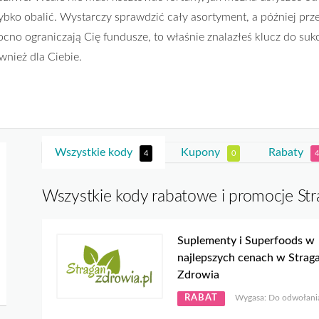
ybko obalić. Wystarczy sprawdzić cały asortyment, a później prz
cno ograniczają Cię fundusze, to właśnie znalazłeś klucz do suk
wnież dla Ciebie.
Wszystkie kody
Kupony
Rabaty
4
0
4
Wszystkie kody rabatowe i promocje St
Suplementy i Superfoods w
najlepszych cenach w Strag
Zdrowia
RABAT
Wygasa: Do odwołani