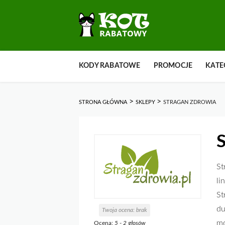
Przejdź
KODY RABATOWE
PROMOCJE
KATE
do
zawartości
>
>
STRONA GŁÓWNA
SKLEPY
STRAGAN ZDROWIA
S
St
li
St
du
Twoja ocena:
brak
mo
Ocena:
5
-
2
głosów