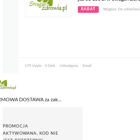
RABAT
Wygasa: Do odwołani
179 Użyto - 0 Dziś
Udostępnij
Email
DARMOWA DOSTAWA za zakupy już od 150 zł w Stragan Zdrowia
PROMOCJA
AKTYWOWANA, KOD NIE