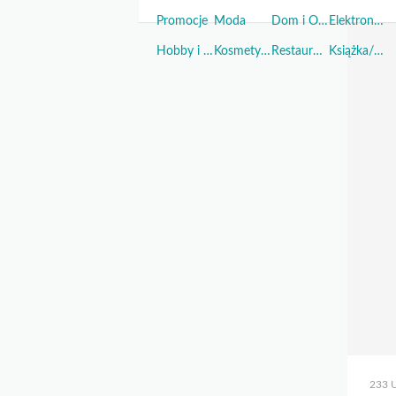
Promocje
Moda
Dom i Ogród
Elektronika
Hobby i Sport
Kosmetyki i Perfumy
Restauracje i Żywność
Książka/Muzyka/Film
233 U