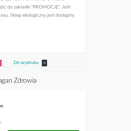
ejść do zakładki “PROMOCJE”. Jeśli
cesu. Sklep ekologiczny jest dostępny
Do wydruku
0
ragan Zdrowia
an
a