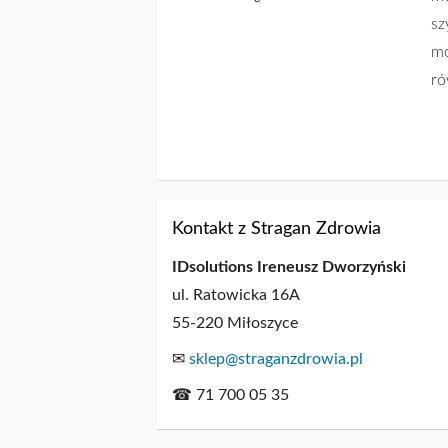
sz
mo
ró
Kontakt z Stragan Zdrowia
IDsolutions Ireneusz Dworzyński
ul. Ratowicka 16A
55-220 Miłoszyce
✉
sklep@straganzdrowia.pl
☎ 71 700 05 35