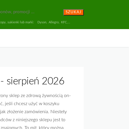
SZUKAJ
opy, sukienki lub marki:
Dyson
,
Allegro
,
KFC
,...
- sierpień 2026
żony sklep ze zdrową żywnością on-
ć, jeśli chcesz użyć w koszyku
 jak złożenie zamówienia. Niestety
dców z niniejszego sklepu jest to
 znajomych. To mit, który można