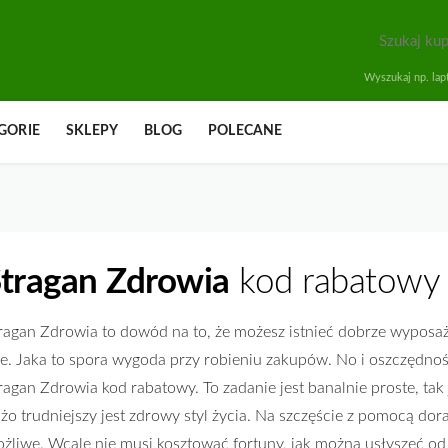
Wyszukaj np. lapt
GORIE
SKLEPY
BLOG
POLECANE
tragan Zdrowia
kod rabatowy 
ragan Zdrowia to dowód na to, że możesz istnieć dobrze wyposa
ne. Jaka to spora wygoda przy robieniu zakupów. No i oszczędnoś
ragan Zdrowia kod rabatowy. To zadanie jest banalnie proste, tak
żo trudniejszy jest zdrowy styl życia. Na szczęście z pomocą dora
żliwe. Wcale nie musi kosztować fortuny, jak można usłyszeć od