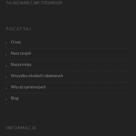
Tel: 665364457, NIP: 7781445509
POCZYTAJ
O nas
Nasz zespół
Nasza misja
Wszystko o kodach rabatowych
Więcej o promocjach
Blog
INFORMACJE