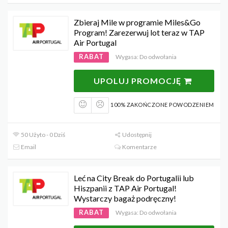
Zbieraj Mile w programie Miles&Go
Program! Zarezerwuj lot teraz w TAP
Air Portugal
RABAT
Wygasa: Do odwołania
UPOLUJ PROMOCJĘ
100% ZAKOŃCZONE POWODZENIEM
50 Użyto - 0 Dziś
Udostępnij
Email
Komentarze
Leć na City Break do Portugalii lub
Hiszpanii z TAP Air Portugal!
Wystarczy bagaż podręczny!
RABAT
Wygasa: Do odwołania