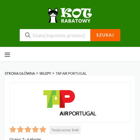
SZUKAJ
Przejdź
do
zawartości
>
>
STRONA GŁÓWNA
SKLEPY
TAP AIR PORTUGAL
Twoja ocena:
brak
Ocena:
5
-
6
głosów