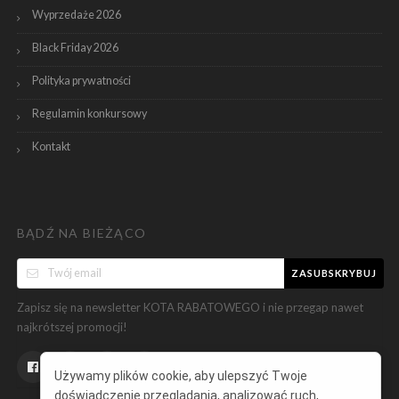
Wyprzedaże 2026
Black Friday 2026
Polityka prywatności
Regulamin konkursowy
Kontakt
BĄDŹ NA BIEŻĄCO
ZASUBSKRYBUJ
Zapisz się na newsletter KOTA RABATOWEGO i nie przegap nawet
najkrótszej promocji!
Używamy plików cookie, aby ulepszyć Twoje
doświadczenie przeglądania, analizować ruch,