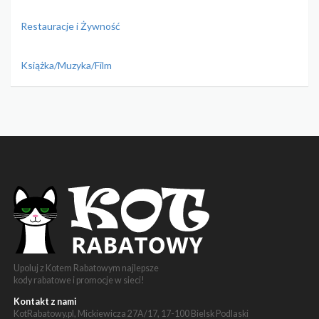
Restauracje i Żywność
Książka/Muzyka/Film
Upoluj z Kotem Rabatowym najlepsze
kody rabatowe i promocje w sieci!
Kontakt z nami
KotRabatowy.pl, Mickiewicza 27A/17, 17-100 Bielsk Podlaski