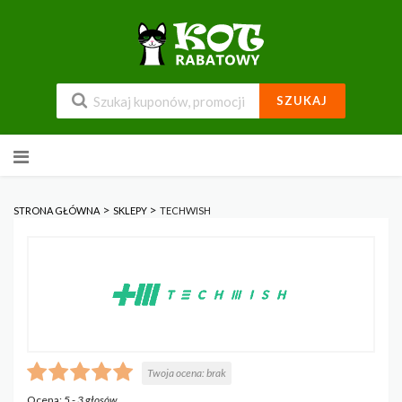
SZUKAJ
Przejdź
do
zawartości
>
>
STRONA GŁÓWNA
SKLEPY
TECHWISH
Twoja ocena:
brak
Ocena:
5
-
3
głosów