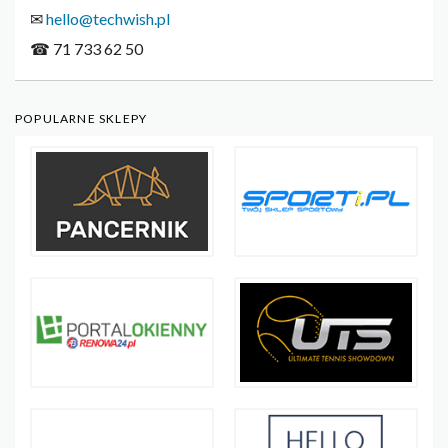
✉
hello@techwish.pl
☎ 71 733 62 50
POPULARNE SKLEPY