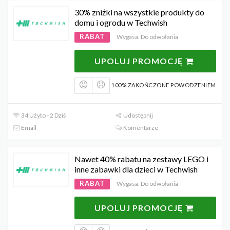
30% zniżki na wszystkie produkty do
domu i ogrodu w Techwish
RABAT
Wygasa: Do odwołania
UPOLUJ PROMOCJĘ
100% ZAKOŃCZONE POWODZENIEM
34 Użyto - 2 Dziś
Udostępnij
Email
Komentarze
Nawet 40% rabatu na zestawy LEGO i
inne zabawki dla dzieci w Techwish
RABAT
Wygasa: Do odwołania
UPOLUJ PROMOCJĘ