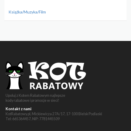
Książka/Muzyka/Film
Upoluj z Kotem Rabatowym najlepsze
kody rabatowe i promocje w sieci!
Kontakt z nami
KotRabatowy.pl, Mickiewicza 27A/17, 17-100 Bielsk Podlaski
Tel: 665364457, NIP: 7781445509