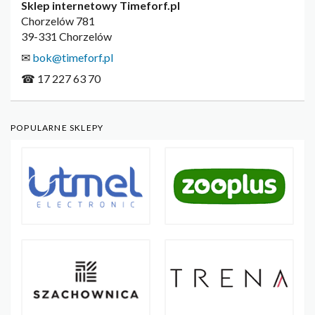
Sklep internetowy Timeforf.pl
Chorzelów 781
39-331 Chorzelów
✉
bok@timeforf.pl
☎ 17 227 63 70
POPULARNE SKLEPY