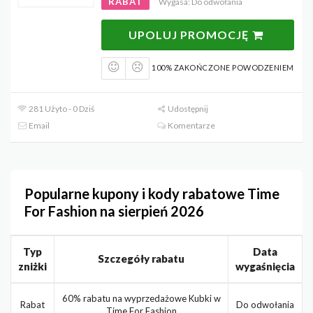
RABAT
Wygasa: Do odwołania
UPOLUJ PROMOCJĘ
100% ZAKOŃCZONE POWODZENIEM
281 Użyto - 0 Dziś
Udostępnij
Email
Komentarze
Popularne kupony i kody rabatowe Time
For Fashion na sierpień 2026
Typ
Data
Szczegóły rabatu
zniżki
wygaśnięcia
60% rabatu na wyprzedażowe Kubki w
Rabat
Do odwołania
Time For Fashion