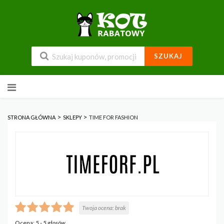
SZUKAJ
Przejdź
do
zawartości
>
>
STRONA GŁÓWNA
SKLEPY
TIME FOR FASHION
Twoja ocena:
brak
Ocena:
5
-
5
głosów