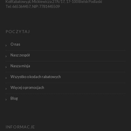
KotRabatowy.pl, Mickiewicza 27A/17, 17-100 Bielsk Podlaski
Tel: 665364457, NIP: 7781445509
POCZYTAJ
O nas
Nasz zespół
Nasza misja
Wszystko o kodach rabatowych
Więcej o promocjach
Blog
INFORMACJE