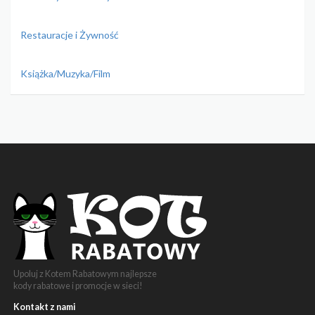
Restauracje i Żywność
Książka/Muzyka/Film
Upoluj z Kotem Rabatowym najlepsze
kody rabatowe i promocje w sieci!
Kontakt z nami