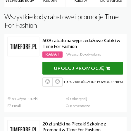
Wszystkie kody
Kupony
Rabaty
Do wydruku
Wszystkie kody rabatowe i promocje Time
For Fashion
60% rabatu na wyprzedażowe Kubki w
Time For Fashion
RABAT
Wygasa: Do odwołania
UPOLUJ PROMOCJĘ
100% ZAKOŃCZONE POWODZENIEM
51 Użyto - 0 Dziś
Udostępnij
Email
Komentarze
20 zł zniżki na Plecaki Szkolne z
Promocji w Time For Fashion