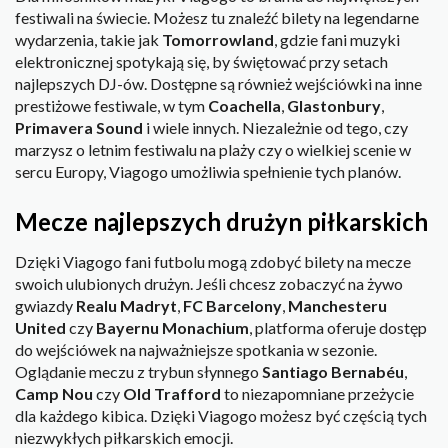
festiwali na świecie. Możesz tu znaleźć bilety na legendarne
wydarzenia, takie jak
Tomorrowland
, gdzie fani muzyki
elektronicznej spotykają się, by świętować przy setach
najlepszych DJ-ów. Dostępne są również wejściówki na inne
prestiżowe festiwale, w tym
Coachella
,
Glastonbury
,
Primavera Sound
i wiele innych. Niezależnie od tego, czy
marzysz o letnim festiwalu na plaży czy o wielkiej scenie w
sercu Europy, Viagogo umożliwia spełnienie tych planów.
Mecze najlepszych drużyn piłkarskich
Dzięki Viagogo fani futbolu mogą zdobyć bilety na mecze
swoich ulubionych drużyn. Jeśli chcesz zobaczyć na żywo
gwiazdy
Realu Madryt
,
FC Barcelony
,
Manchesteru
United
czy
Bayernu Monachium
, platforma oferuje dostęp
do wejściówek na najważniejsze spotkania w sezonie.
Oglądanie meczu z trybun słynnego
Santiago Bernabéu
,
Camp Nou
czy
Old Trafford
to niezapomniane przeżycie
dla każdego kibica. Dzięki Viagogo możesz być częścią tych
niezwykłych piłkarskich emocji.