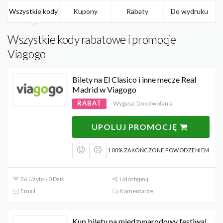
Wszystkie kody
Kupony
Rabaty
Do wydruku
Wszystkie kody rabatowe i promocje
Viagogo
Bilety na El Clasico i inne mecze Real
Madrid w Viagogo
RABAT
Wygasa: Do odwołania
UPOLUJ PROMOCJĘ
100% ZAKOŃCZONE POWODZENIEM
26 Użyto - 0 Dziś
Udostępnij
Email
Komentarze
Kup bilety na międzynarodowy festiwal