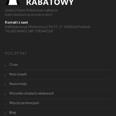
Upoluj z Kotem Rabatowym najlepsze
kody rabatowe i promocje w sieci!
Kontakt z nami
KotRabatowy.pl, Mickiewicza 27A/17, 17-100 Bielsk Podlaski
Tel: 665364457, NIP: 7781445509
POCZYTAJ
O nas
Nasz zespół
Nasza misja
Wszystko o kodach rabatowych
Więcej o promocjach
Blog