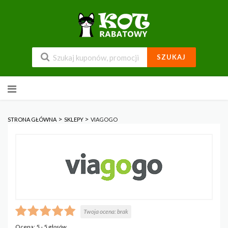
SZUKAJ
Przejdź
do
zawartości
>
>
STRONA GŁÓWNA
SKLEPY
VIAGOGO
Twoja ocena:
brak
Ocena:
5
-
5
głosów