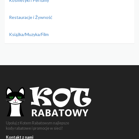
Kosmetyki i Perfumy
Restauracje i Żywność
Książka/Muzyka/Film
Upoluj z Kotem Rabatowym najlepsze
kody rabatowe i promocje w sieci!
Kontakt z nami