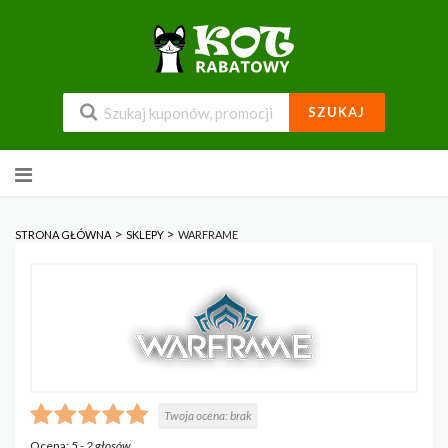
SZUKAJ
Przejdź
do
zawartości
>
>
STRONA GŁÓWNA
SKLEPY
WARFRAME
Twoja ocena:
brak
Ocena:
5
-
2
głosów