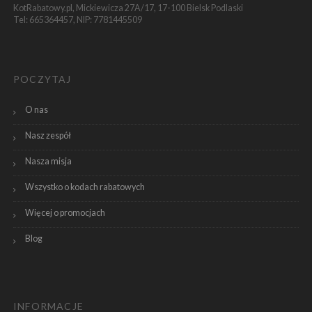
KotRabatowy.pl, Mickiewicza 27A/17, 17-100 Bielsk Podlaski
Tel: 665364457, NIP: 7781445509
POCZYTAJ
O nas
Nasz zespół
Nasza misja
Wszystko o kodach rabatowych
Więcej o promocjach
Blog
INFORMACJE